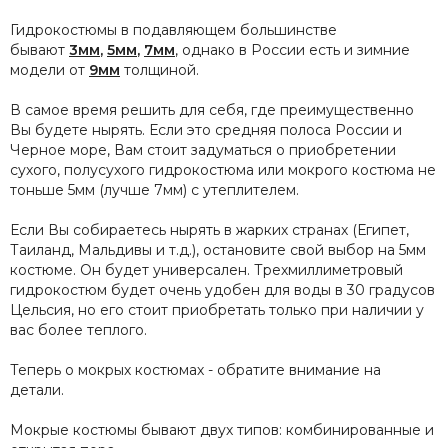
Гидрокостюмы в подавляющем большинстве
бывают
3мм
,
5мм
,
7мм
, однако в России есть и зимние
модели от
9мм
толщиной.
В самое время решить для себя, где преимущественно
Вы будете нырять. Если это средняя полоса России и
Черное море, Вам стоит задуматься о приобретении
сухого, полусухого гидрокостюма или мокрого костюма не
тоньше 5мм (лучше 7мм) с утеплителем.
Если Вы собираетесь нырять в жарких странах (Египет,
Таиланд, Мальдивы и т.д.), остановите свой выбор на 5мм
костюме. Он будет универсален. Трехмиллиметровый
гидрокостюм будет очень удобен для воды в 30 градусов
Цельсия, но его стоит приобретать только при наличии у
вас более теплого.
Теперь о мокрых костюмах - обратите внимание на
детали.
Мокрые костюмы бывают двух типов: комбинированные и