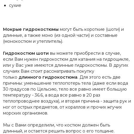
сухие
Мокрые гидрокостюмы
могут быть короткие (шоти) и
длинные, а также моно (из одной части) и составные
(монокостюм и утеплитель).
Гидрокостюм шоти
вы можете приобрести в случае,
если Вам нужен гидрокостюм для катания на гидроцикле,
или у Вас уже имеются длинные гидрокостюмы. В других
случаях Вам стоит рассматривать покупку
только
длинного гидрокостюма
. Для этого есть две
причины: уменьшение теплопотерь тела (даже если вода
30 градусов по Цельсию, тело все равно имеет большую
температуру - 36.6, а вода все равно в 20 раз
теплопроводнее воздуха), и вторая причина - защита рук и
ног от острых предметов, от кораллов и прочих жгучих
морских организмов.
Мы с Вами определили, что костюм должен быть
длинный, и остается решить вопрос о его толщине.