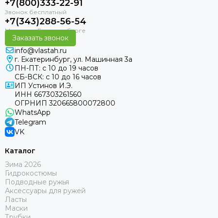
+7(800)333-22-91
+7(343)288-56-54
Заказать звонок
info@vlastah.ru
г. Екатеринбург, ул. Машинная 3а
ПН-ПТ: с 10 до 19 часов
СБ-ВСК: с 10 до 16 часов
ИП Устинов И.Э.
ИНН 667303261560
ОГРНИП 320665800072800
WhatsApp
Telegram
VK
Каталог
Зима 2026
Гидрокостюмы
Подводные ружья
Аксессуары для ружей
Ласты
Маски
Трубки