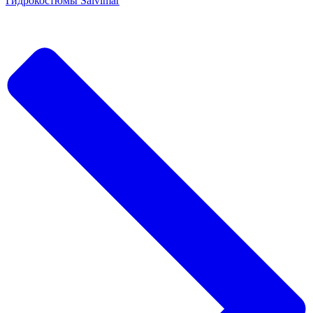
Гидрокостюмы Salvimar