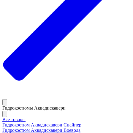
Гидрокостюмы Аквадискавери
Все товары
Гидрокостюм Аквадискавери Снайпер
Гидрокостюм Аквадискавери Воевода