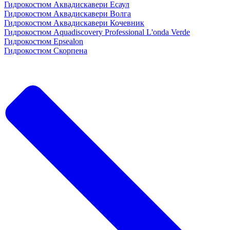
Гидрокостюм Аквадискавери Есаул
Гидрокостюм Аквадискавери Волга
Гидрокостюм Аквадискавери Кочевник
Гидрокостюм Aquadiscovery Professional L'onda Verde
Гидрокостюм Epsealon
Гидрокостюм Скорпена