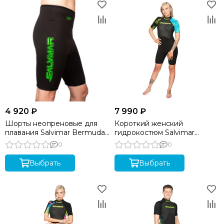
4 920 ₽
7 990 ₽
Шорты неопреновые для
Короткий женский
плавания Salvimar Bermuda
гидрокостюм Salvimar
2.5 мм
GARDA Splashy Shorty lady
0
0
3мм
Выбрать
Выбрать