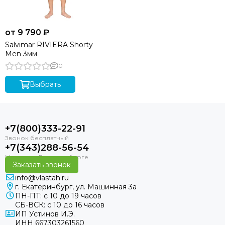
от 9 790 ₽
Salvimar RIVIERA Shorty
Men 3мм
0
Выбрать
+7(800)333-22-91
+7(343)288-56-54
Заказать звонок
info@vlastah.ru
г. Екатеринбург, ул. Машинная 3а
ПН-ПТ: с 10 до 19 часов
СБ-ВСК: с 10 до 16 часов
ИП Устинов И.Э.
ИНН 667303261560