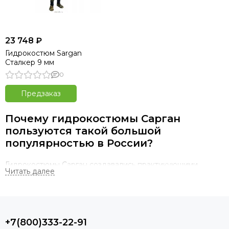
23 748 ₽
Гидрокостюм Sargan
Сталкер 9 мм
0
Предзаказ
Почему гидрокостюмы Сарган
пользуются такой большой
популярностью в России?
Гидрокостюмы Сарган создавались практикующими
российскими подводными охотниками для российских
подводных охотников с учетом условий охоты именно в
нашей стране. Как известно, люди в разных странах
сильно отличаются по антропогенным данным. Многие
итальянские бренды шьют гидрокостюмы на европейский
+7(800)333-22-91
тип фигуры (высокий и стройный), в России же многие