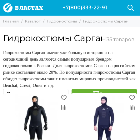
+7(800)333-22-91
Гидрокостюмы
Гидрокостюмы Сарган
Главная
Каталог
Гидрокостюмы
Гидрокостюмы Сарган
Все товары
Все товары
Гидрокостюмы 3 мм
Гидрокостюмы Сарган Сталкер
Гидрокостюмы Сарган
Гидрокостюмы 5 мм
Гидрокостюмы Сарган Неман
Гидрокостюмы 7 мм
Гидрокостюмы Сарган Калан
Гидрокостюмы Сарган имеют уже большую историю и на
Гидрокостюмы 9 мм
Гидрокостюмы Сарган Сивуч
сегодняшний день являются самым популярным брендом
Гидрокостюмы 10 мм
Гидрокостюмы Сарган 3 мм
гидрокостюмов в России. Доля гидрокостюмов Сарган на российском
Гидрокостюмы Марлин
Гидрокостюмы Сарган 5 мм
рынке составляет около 20%. По популярности гидрокостюмы Сарган
Гидрокостюмы Salvimar
Гидрокостюмы Сарган 7 мм
обходят гидрокостюмы таких именитых мировых производителей как
Гидрокостюмы Сарган
Гидрокостюмы Сарган 9 мм
Beuchat, Cressi, Omer и т.д.
Гидрокостюмы Аквадискавери
Фильтр
Гидрокостюм Epsealon
Гидрокостюм Скорпена
Аксессуары для гидрокостюмов
Разгрузочные жилеты для подводной охоты
Гидрокостюмы Cressi
Поддевки | Майки | Шорты