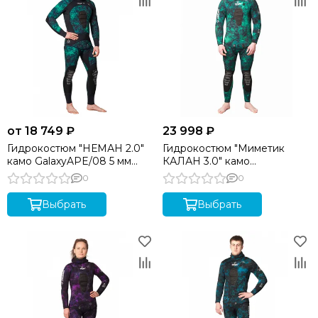
от 18 749 ₽
23 998 ₽
Гидрокостюм "НЕМАН 2.0"
Гидрокостюм "Миметик
камо GalaxyAPE/08 5 мм
КАЛАН 3.0" камо
SARGAN
GalaxyAPE/08 5 мм
0
0
Выбрать
Выбрать