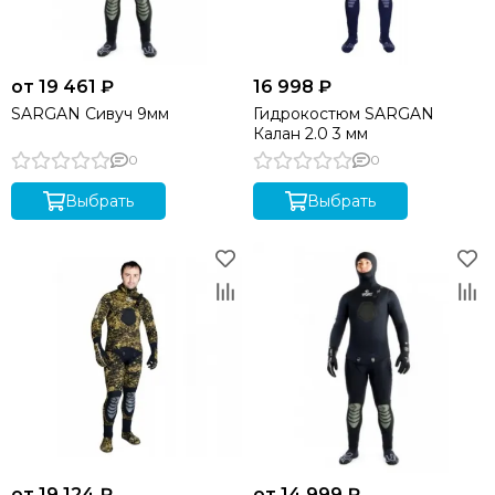
Гидрокостюмы для плавания в холодной воде
Гидрокостюмы Beuchat
Индивидуальный пошив
от 19 461 ₽
16 998 ₽
Гидрокостюмы AquaTeam
SARGAN Сивуч 9мм
Гидрокостюм SARGAN
Гидрокостюмы Hydra
Калан 2.0 3 мм
0
0
Выбрать
Выбрать
от 19 124 ₽
от 14 999 ₽