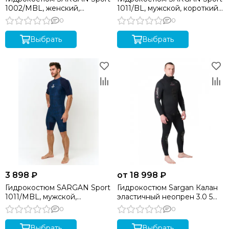
1002/MBL, женский,
1011/BL, мужской, короткий,
длинный, неопр.2мм, микс-
неопрен 2мм, синий
0
0
синий
Выбрать
Выбрать
3 898 ₽
от 18 998 ₽
Гидрокостюм SARGAN Sport
Гидрокостюм Sargan Калан
1011/MBL, мужской,
эластичный неопрен 3.0 5
короткий, неопр.2мм, микс-
мм
0
0
синий
Выбрать
Выбрать