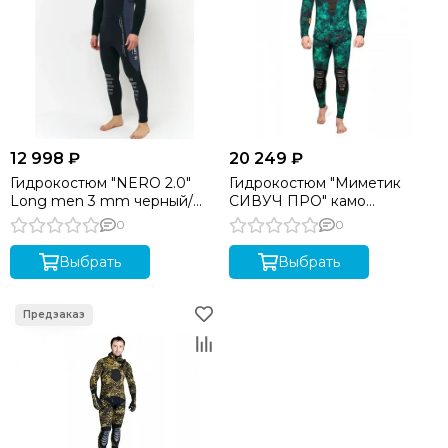
12 998 ₽
20 249 ₽
Гидрокостюм "NERO 2.0"
Гидрокостюм "Миметик
Long men 3 mm черный/
СИВУЧ ПРО" камо
серый
GalaxyAPE/08 7 мм SARGAN
0
0
Выбрать
Выбрать