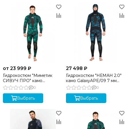
от 23 999 ₽
27 498 ₽
Гидрокостюм "Миметик
Гидрокостюм "НЕМАН 2.0"
СИВУЧ ПРО" камо
камо GalaxyAPE/09 7 мм
GalaxyAPE/08 9 мм M
SARGAN
0
0
SARGAN
Выбрать
Выбрать