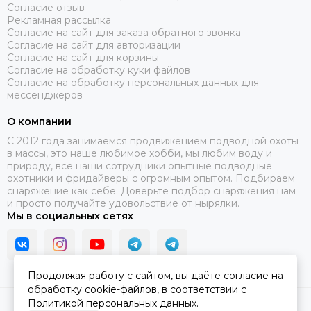
качественного японского неопрена Ямамото за счет чего
Согласие отзыв
Рекламная рассылка
очень легко надевается и доставляет минимум
Согласие на сайт для заказа обратного звонка
дискомфорта охотнику.
Согласие на сайт для авторизации
Согласие на сайт для корзины
Сарган Неман — топовая модель 2014 года, имеет очень
Согласие на обработку куки файлов
сложный крой с использованием неопрена разных толщин.
Согласие на обработку персональных данных для
мессенджеров
Сарган Селигер — линейка так называемых «голых
гидрокостюмов» открытая пора как внутри так и снаружи.
О компании
Специфические гидрокостюмы для определенных
C 2012 года занимаемся продвижением подводной охоты
условий.
в массы, это наше любимое хобби, мы любим воду и
природу, все наши сотрудники опытные подводные
Сарган Урал — новинка 2016 года. Очень интересная
охотники и фридайверы с огромным опытом. Подбираем
линейка сочетающая в себе весь опыт и разработки
снаряжение как себе. Доверьте подбор снаряжения нам
компании Сарган в производстве гидрокостюмов. Очень
и просто получайте удовольствие от нырялки.
сложный и эргономичный крой, обновленная лицевая
Мы в социальных сетях
обтюрация и, конечно, новейший камуфляж Стрелолист.
Продолжая работу с сайтом, вы даёте
согласие на
Какие отзывы о гидрокостюмах
обработку cookie-файлов
, в соответствии с
Сарган?
Политикой персональных данных.
2026 © В ластах.
Карта сайта