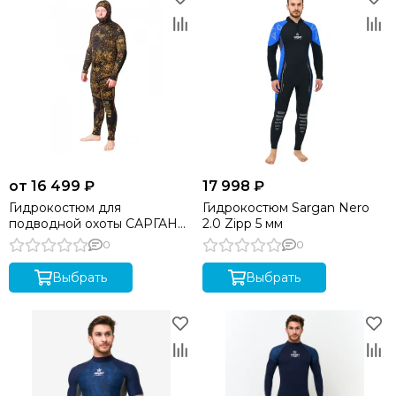
от 16 499 ₽
17 998 ₽
Гидрокостюм для
Гидрокостюм Sargan Nero
подводной охоты САРГАН
2.0 Zipp 5 мм
"СИВУЧ" КАМО RD2.0 7 мм
0
0
Выбрать
Выбрать