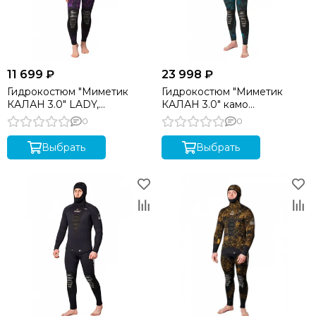
11 699 ₽
23 998 ₽
Гидрокостюм "Миметик
Гидрокостюм "Миметик
КАЛАН 3.0" LADY,
КАЛАН 3.0" камо
GalaxyAPE/07 5 мм
GalaxyAPE/09 5 мм
0
0
Выбрать
Выбрать