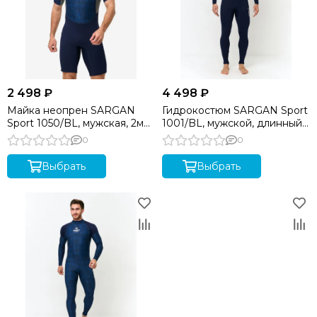
2 498 ₽
4 498 ₽
Майка неопрен SARGAN
Гидрокостюм SARGAN Sport
Sport 1050/BL, мужская, 2мм,
1001/BL, мужской, длинный,
синий, р. 3XL
неопр.2мм, синий
0
0
Выбрать
Выбрать