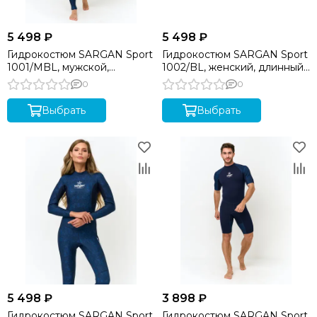
5 498 ₽
5 498 ₽
Гидрокостюм SARGAN Sport
Гидрокостюм SARGAN Sport
1001/MBL, мужской,
1002/BL, женский, длинный,
длинный, неопр.2мм, микс-
неопр.2мм, синий
0
0
синий, р.
Выбрать
Выбрать
5 498 ₽
3 898 ₽
Гидрокостюм SARGAN Sport
Гидрокостюм SARGAN Sport