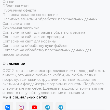
Статьи
неопрен — тем больше он подвержен компрессии на
Обратная связь
глубине и тем быстрее изнашивается, но гораздо
Публичная оферта
комфортнее для надевания и охоты. Многие охотники
Пользовательское соглашение
очень хвалят бюджетные гидрокостюмы из «дубового»
Политика защиты и обработки персональных данных
неопрена, тк они служат дольше. С этим фактом не
Согласие отзыв
поспоришь, но все-таки для большинства охотников
Рекламная рассылка
подводная охота — получение удовольствие, поэтому и
Согласие на сайт для заказа обратного звонка
мягкие гидрокостюмы из 10мм неопрена не менее
Согласие на сайт для авторизации
популярны.
Согласие на сайт для корзины
Согласие на обработку куки файлов
Согласие на обработку персональных данных для
мессенджеров
О компании
Какой вес охотничьего гидрокостюма
C 2012 года занимаемся продвижением подводной охоты
в массы, это наше любимое хобби, мы любим воду и
10 мм?
природу, все наши сотрудники опытные подводные
охотники и фридайверы с огромным опытом. Подбираем
Вес гидрокостюма 10 мм зависит от марки неопрена из
снаряжение как себе. Доверьте подбор снаряжения нам
которого пошит гидрокостюм и размера. Как правило, вес
и просто получайте удовольствие от нырялки.
охотничьего гидрокостюма 10 мм в сухом виде колеблется
Мы в социальных сетях
от 3 до 6 кг. При намокании, вес увеличивается примерно
в 1,5-2 раза.