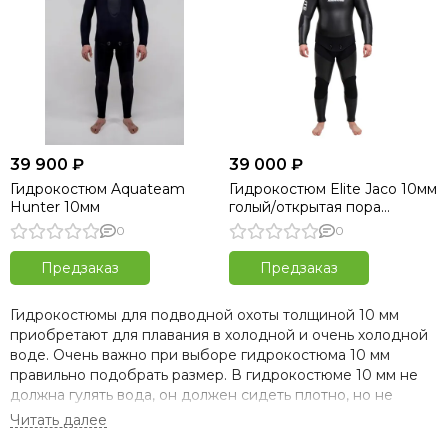
39 900 ₽
39 000 ₽
Гидрокостюм Aquateam
Гидрокостюм Elite Jaco 10мм
Hunter 10мм
голый/открытая пора
черный
0
0
Предзаказ
Предзаказ
Гидрокостюмы для подводной охоты толщиной 10 мм
приобретают для плавания в холодной и очень холодной
воде. Очень важно при выборе гидрокостюма 10 мм
правильно подобрать размер. В гидрокостюме 10 мм не
должна гулять вода, он должен сидеть плотно, но не
пережимать тело охотника. Гидрокостюм 10 мм для
подводной охоты призван защитить тело охотника от