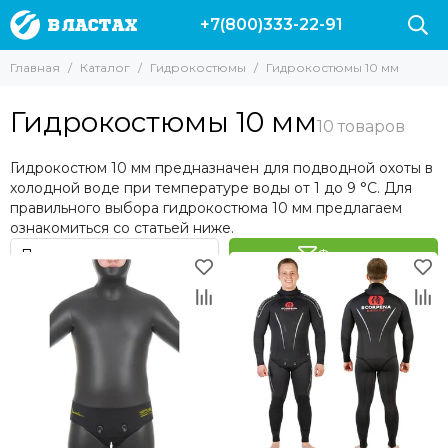
+7(800)333-22-91
Гидрокостюмы
Главная
Каталог
Гидрокостюмы
Гидрокостюмы 10 мм
Все товары
Гидрокостюмы 3 мм
Гидрокостюмы 10 мм
Гидрокостюмы 5 мм
Гидрокостюмы 7 мм
Гидрокостюм 10 мм предназначен для подводной охоты в
Гидрокостюмы 9 мм
холодной воде при температуре воды от 1 до 9 °C. Для
Гидрокостюмы 10 мм
правильного выбора гидрокостюма 10 мм предлагаем
Гидрокостюмы Марлин
ознакомиться со статьей ниже.
Гидрокостюмы Salvimar
Фильтр
Гидрокостюмы Сарган
Гидрокостюмы Аквадискавери
Гидрокостюм Epsealon
Гидрокостюм Скорпена
Аксессуары для гидрокостюмов
Разгрузочные жилеты для подводной охоты
Гидрокостюмы Cressi
Поддевки | Майки | Шорты