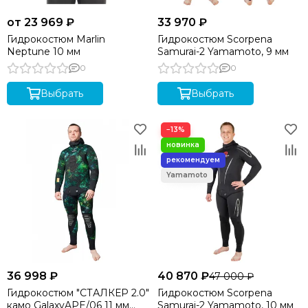
Гидрокостюмы для плавания в холодной воде
от 23 969 ₽
33 970 ₽
Гидрокостюмы Beuchat
Гидрокостюм Marlin
Гидрокостюм Scorpena
Индивидуальный пошив
Neptune 10 мм
Samurai-2 Yamamoto, 9 мм
Гидрокостюмы AquaTeam
0
0
Гидрокостюмы Hydra
Выбрать
Выбрать
−13%
36 998 ₽
40 870 ₽
47 000 ₽
Гидрокостюм "СТАЛКЕР 2.0"
Гидрокостюм Scorpena
камо GalaxyAPE/06 11 мм
Samurai-2 Yamamoto, 10 мм