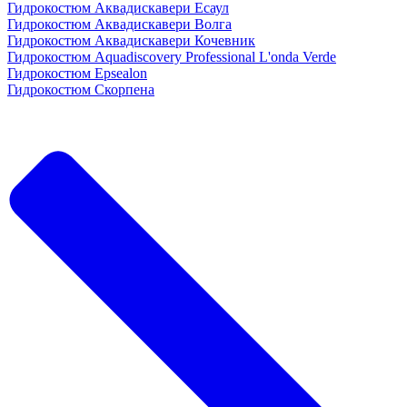
Гидрокостюм Аквадискавери Есаул
Гидрокостюм Аквадискавери Волга
Гидрокостюм Аквадискавери Кочевник
Гидрокостюм Aquadiscovery Professional L'onda Verde
Гидрокостюм Epsealon
Гидрокостюм Скорпена