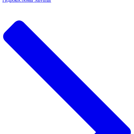
Гидрокостюмы Salvimar