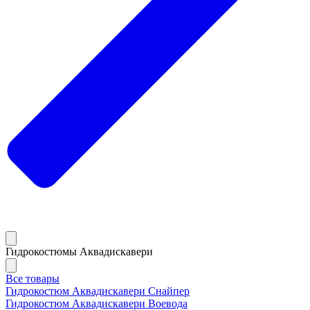
Гидрокостюмы Аквадискавери
Все товары
Гидрокостюм Аквадискавери Снайпер
Гидрокостюм Аквадискавери Воевода