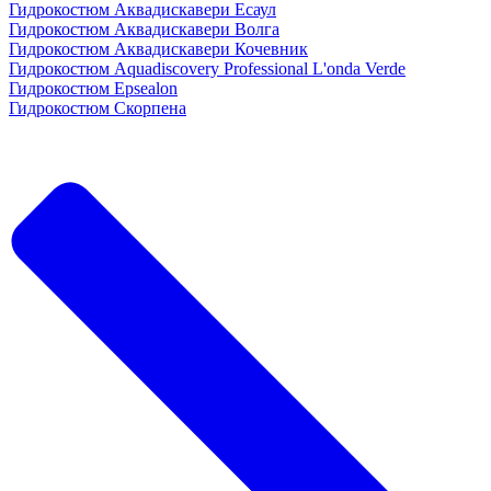
Гидрокостюм Аквадискавери Есаул
Гидрокостюм Аквадискавери Волга
Гидрокостюм Аквадискавери Кочевник
Гидрокостюм Aquadiscovery Professional L'onda Verde
Гидрокостюм Epsealon
Гидрокостюм Скорпена