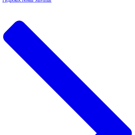
Гидрокостюмы Salvimar