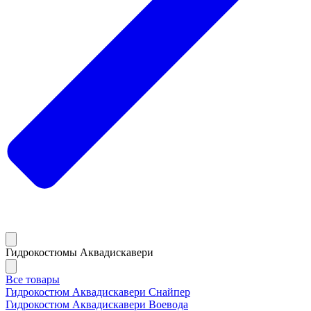
Гидрокостюмы Аквадискавери
Все товары
Гидрокостюм Аквадискавери Снайпер
Гидрокостюм Аквадискавери Воевода