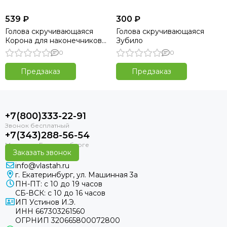
539 ₽
300 ₽
Голова скручивающаяся
Голова скручивающаяся
Корона для наконечников
Зубило
Zelinka
0
0
Предзаказ
Предзаказ
+7(800)333-22-91
+7(343)288-56-54
Заказать звонок
info@vlastah.ru
г. Екатеринбург, ул. Машинная 3а
ПН-ПТ: с 10 до 19 часов
СБ-ВСК: с 10 до 16 часов
ИП Устинов И.Э.
ИНН 667303261560
ОГРНИП 320665800072800