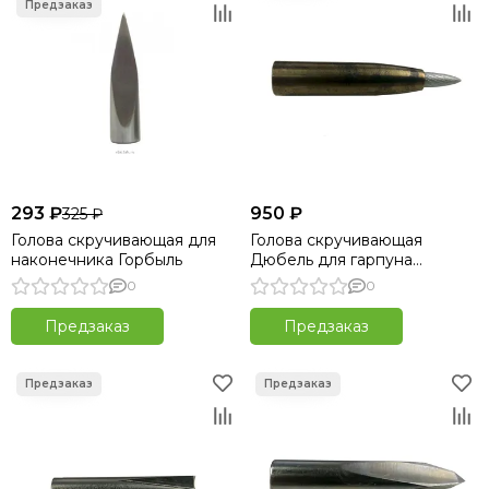
293 ₽
950 ₽
325 ₽
Голова скручивающая для
Голова скручивающая
наконечника Горбыль
Дюбель для гарпуна
Пеленгас Магнум
0
0
Предзаказ
Предзаказ