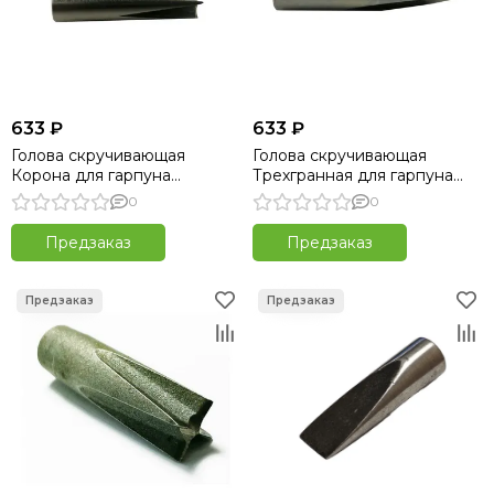
633 ₽
633 ₽
Голова скручивающая
Голова скручивающая
Корона для гарпуна
Трехгранная для гарпуна
Пеленгас Магнум
Пеленгас Магнум
0
0
Предзаказ
Предзаказ