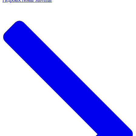
Гидрокостюмы Salvimar