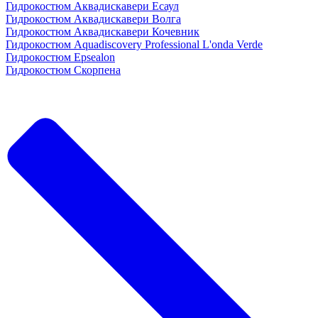
Гидрокостюм Аквадискавери Есаул
Гидрокостюм Аквадискавери Волга
Гидрокостюм Аквадискавери Кочевник
Гидрокостюм Aquadiscovery Professional L'onda Verde
Гидрокостюм Epsealon
Гидрокостюм Скорпена