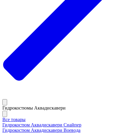
Гидрокостюмы Аквадискавери
Все товары
Гидрокостюм Аквадискавери Снайпер
Гидрокостюм Аквадискавери Воевода