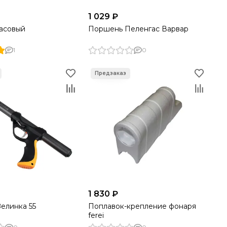
1 029 ₽
асовый
Поршень Пеленгас Варвар
1
0
1 830 ₽
елинка 55
Поплавок-крепление фонаря
ferei