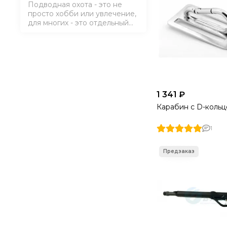
Подводная охота - это не
просто хобби или увлечение,
для многих - это отдельный
мир, альтернативная
реальность, чтобы понять -
нужно попробовать ;-)
⚡Причина 1. Другой мир Опыт
первобытных ощущений. Это
больше чем нирвана. Пуст…
1 341 ₽
Карабин с D-коль
1