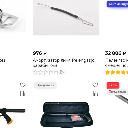
976 ₽
32 886 ₽
цом
Амортизатор линя Pelengas(с
Пеленгас М
карабином)
смещенной
0
−25%