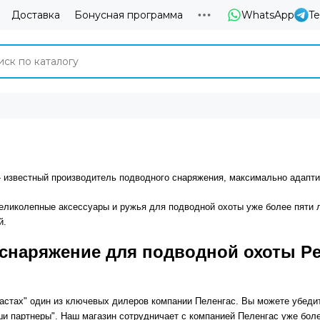
Доставка
Бонусная программа
WhatsApp
T
—
известный производитель подводного снаряжения, максимально адапти
еликолепные аксессуары и ружья для подводной охоты уже более пяти 
й.
 снаряжение для подводной охоты P
ластах" один из ключевых дилеров компании Пеленгас. Вы можете убеди
ши партнеры". Наш магазин сотрудничает с компанией Пеленгас уже бол