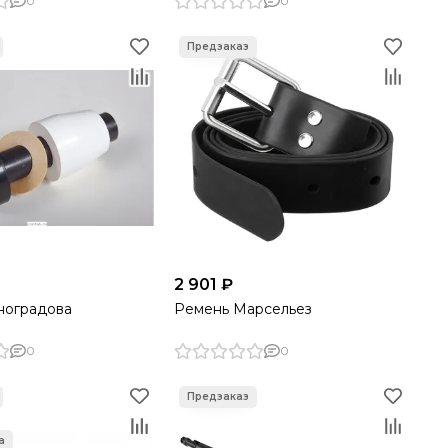
0
0
2 901 ₽
ноградова
Ремень Марсельез
0
0