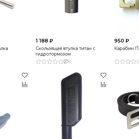
1 188 ₽
950 ₽
алка
Скользящая втулка титан с
Карабин 
гидротормозом
0