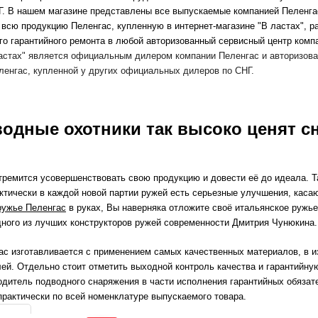
Г. В нашем магазине представлены все выпускаемые компанией Пеленга
 всю продукцию Пеленгас, купленную в интернет-магазине "В ластах", 
го
гарантийного ремонта в любой авторизованный сервисный центр компа
ластах" является официальным дилером компании Пеленгас и авторизова
ленгас, купленной у других официальных дилеров по СНГ.
водные охотники так высоко ценят 
тремится усовершенствовать свою продукцию и довести её до идеала. Т
ктически в каждой новой партии ружей есть серьезные улучшения, касаю
ружье Пеленгас
в руках, Вы наверняка отложите своё итальянское ружье
дного из лучших конструкторов ружей современности Дмитрия Чунюкина.
ас изготавливается с применением самых качественных материалов, в 
ей. Отдельно стоит отметить выходной контроль качества и гарантийну
одитель подводного снаряжения в части исполнения гарантийных обязат
рактически по всей номенклатуре выпускаемого товара.