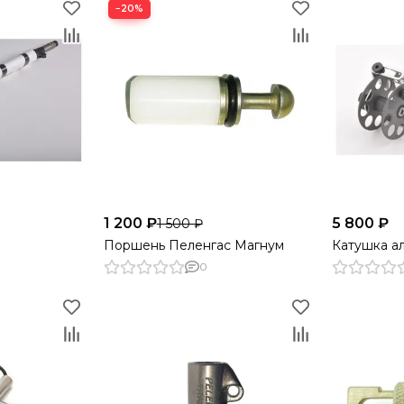
−20%
1 200 ₽
5 800 ₽
1 500 ₽
Поршень Пеленгас Магнум
Катушка а
0