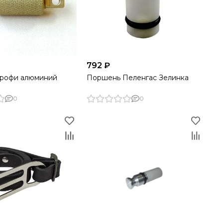
792 ₽
Профи алюминий
Поршень Пеленгас Зелинка
0
0