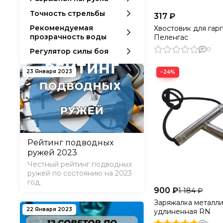
Точность стрельбы
317 ₽
Рекомендуемая
Хвостовик для гар
прозрачность воды
Пеленгас
0
Регулятор силы боя
23 Января 2023
−24%
Рейтинг подводных
ружей 2023
Честный рейтинг подводных
ружей по состоянию на 2023
год.
900 ₽
1 184 ₽
Заряжалка металл
22 Января 2023
удлиненная RN