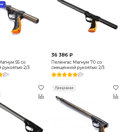
36 386 ₽
агнум 55 со
Пеленгас Магнум 70 со
 рукоятью 2/3
смещенной рукоятью 2/3
2
1