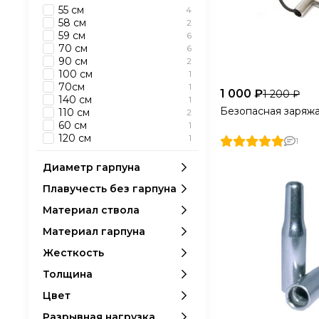
55 см
4
58 см
2
59 см
6
70 см
6
90 см
2
100 см
1
70см
1
1 000 ₽
1 200 ₽
140 см
1
Безопасная заряж
110 см
2
60 см
1
120 см
1
1
Диаметр гарпуна
Плавучесть без гарпуна
Материал ствола
Материал гарпуна
Жесткость
Толщина
Цвет
Разрывная нагрузка