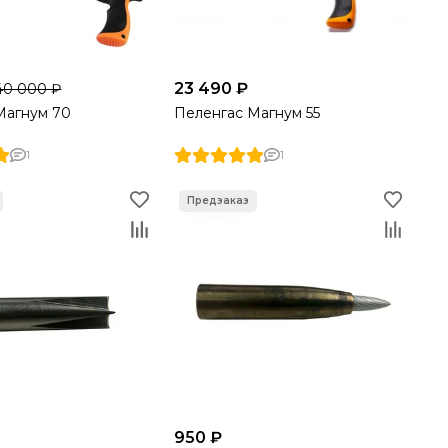
23 490 ₽
40 000 ₽
Магнум 70
Пеленгас Магнум 55
1
1
950 ₽