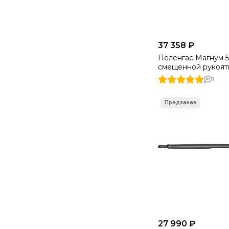
37 358 ₽
Пеленгас Магнум 5
смещенной рукоять
1
27 990 ₽