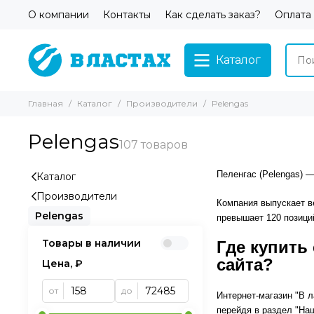
О компании
Контакты
Как сделать заказ?
Оплата
Каталог
Главная
Каталог
Производители
Pelengas
Pelengas
Пеленгас (Pelengas) 
Каталог
Производители
Компания выпускает в
Pelengas
превышает 120 позици
Товары в наличии
Где купить
сайта?
Цена, ₽
от
до
Интернет-магазин "В 
перейдя в раздел "На