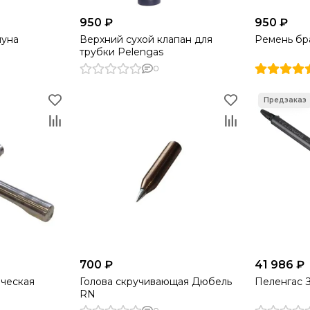
950 ₽
950 ₽
пуна
Верхний сухой клапан для
Ремень бр
трубки Pelengas
0
700 ₽
41 986 ₽
ическая
Голова скручивающая Дюбель
Пеленгас З
RN