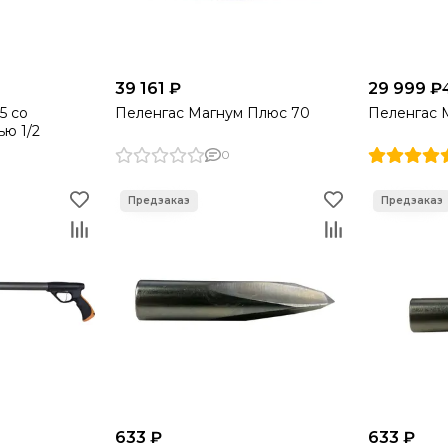
39 161 ₽
29 999 ₽
5 со
Пеленгас Магнум Плюс 70
Пеленгас 
ю 1/2
0
633 ₽
633 ₽