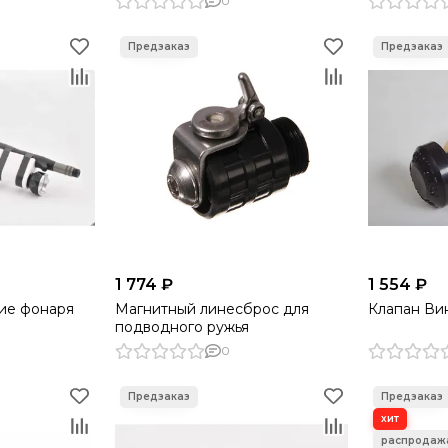
0
1 774 ₽
1 554 ₽
ие фонаря
Магнитный линесброс для
Клапан Ви
подводного ружья
0