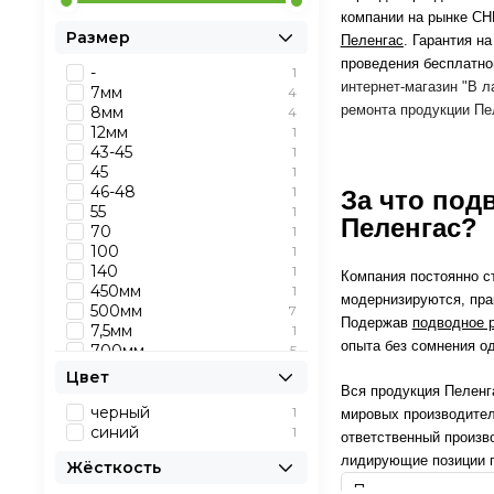
компании на рынке СН
Размер
Пеленгас
.
Гарантия на
проведения
бесплатно
-
1
интернет-магазин "В 
7мм
4
ремонта продукции Пе
8мм
4
12мм
1
43-45
1
45
1
46-48
1
За что под
55
1
Пеленгас?
70
1
100
1
140
1
Компания постоянно с
450мм
1
модернизируются, пра
500мм
7
Подержав
подводное 
7,5мм
1
опыта без сомнения о
700мм
5
1000 мм
1
Цвет
Asso 50
1
Вся продукция Пеленг
Asso 70
1
черный
1
мировых производител
Cressi 55
1
синий
1
ответственный произв
Cressi 70
1
лидирующие позиции п
Жёсткость
Mares 550 Cyrano,
1
Sten'11, Spark