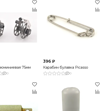
396 ₽
люминиевая 75мм
Карабин булавка Picasso
0
0