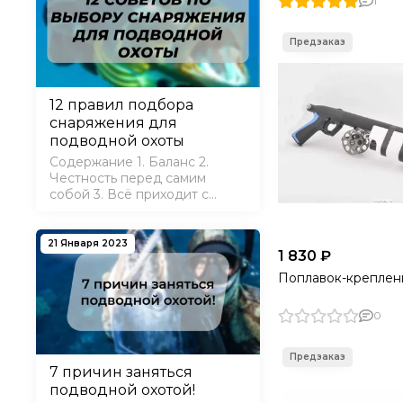
1
12 правил подбора
снаряжения для
подводной охоты
Содержание 1. Баланс 2.
Честность перед самим
собой 3. Всё приходит с
опытом 4. Прислушайтесь к
советам 5. Ласты - не
кроссовки 6. Дорогое - не
21 Января 2023
1 830 ₽
значит хорошее 7.
Гидрокостюм по погоде 8.
Поплавок-креплен
Лучше покупать все в одном
месте 9. Скидки…
0
7 причин заняться
подводной охотой!