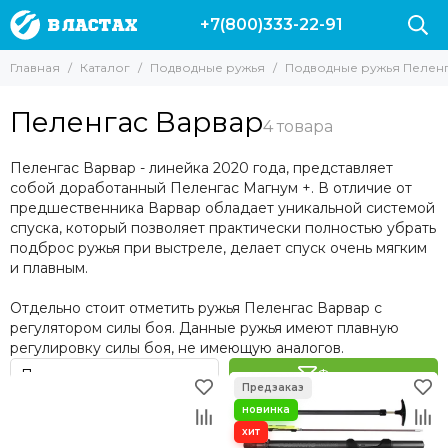
+7(800)333-22-91
Подводные ружья
Подводные ружья Пеленгас
Главная
Каталог
Подводные ружья
Подводные ружья Пелен
Все товары
Все товары
Ружья пневматические
Ружья Пеленгас Классические
Пеленгас Варвар
Ружья Vector
Пеленгас Магнум
Арбалеты
Пеленгас 45
Пеленгас Варвар - линейка 2020 года, представляет
Ружья Salvimar
Пеленгас 55
собой доработанный Пеленгас Магнум +. В отличие от
Ружья Таймень
Пеленгас 70
предшественника Варвар обладает уникальной системой
Подводные ружья Пеленгас
Пеленгас Зелинка
спуска, который позволяет практически полностью убрать
подброс ружья при выстреле, делает спуск очень мягким
Пеленгас Варвар
Ружья Cressi
и плавным.
Подводные ружья со скидкой
Ружья Марес
Отдельно стоит отметить ружья Пеленгас Варвар с
Пневмовакуумные ружья
регулятором силы боя. Данные ружья имеют плавную
Подводные ружья Zelinka
регулировку силы боя, не имеющую аналогов.
Слинги
Фильтр