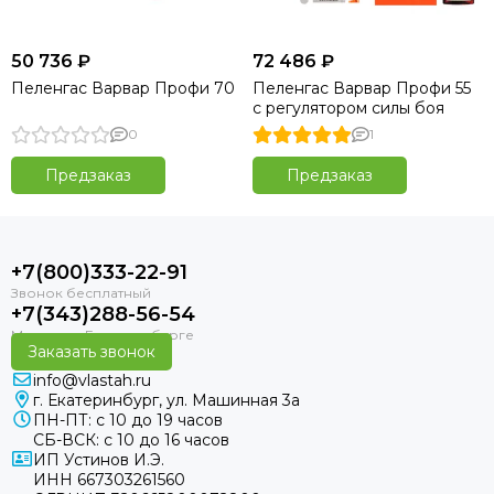
50 736 ₽
72 486 ₽
Пеленгас Варвар Профи 70
Пеленгас Варвар Профи 55
с регулятором силы боя
0
1
Предзаказ
Предзаказ
+7(800)333-22-91
+7(343)288-56-54
Заказать звонок
info@vlastah.ru
г. Екатеринбург, ул. Машинная 3а
ПН-ПТ: с 10 до 19 часов
СБ-ВСК: с 10 до 16 часов
ИП Устинов И.Э.
ИНН 667303261560