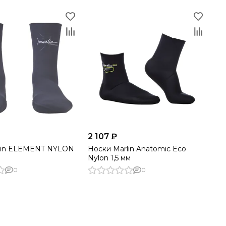
2 107 ₽
lin ELEMENT NYLON
Носки Marlin Anatomic Eco
Nylon 1,5 мм
0
0