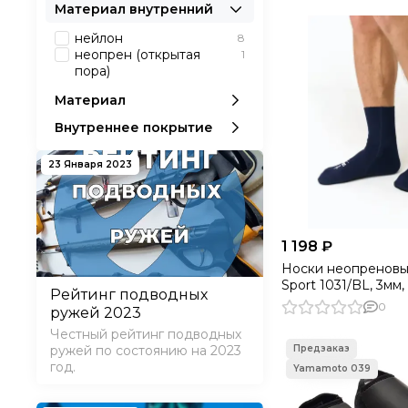
Материал внутренний
нейлон
8
неопрен (открытая
1
пора)
Материал
Внутреннее покрытие
23 Января 2023
1 198 ₽
Носки неопренов
Sport 1031/BL, 3мм,
Рейтинг подводных
0
ружей 2023
Честный рейтинг подводных
ружей по состоянию на 2023
год.