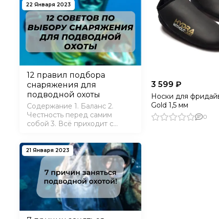
22 Января 2023
12 правил подбора
3 599 ₽
снаряжения для
подводной охоты
Носки для фридайв
Gold 1,5 мм
Содержание 1. Баланс 2.
Честность перед самим
0
собой 3. Всё приходит с
опытом 4. Прислушайтесь к
советам 5. Ласты - не
кроссовки 6. Дорогое - не
21 Января 2023
значит хорошее 7.
Гидрокостюм по погоде 8.
Лучше покупать все в одном
месте 9. Скидки…