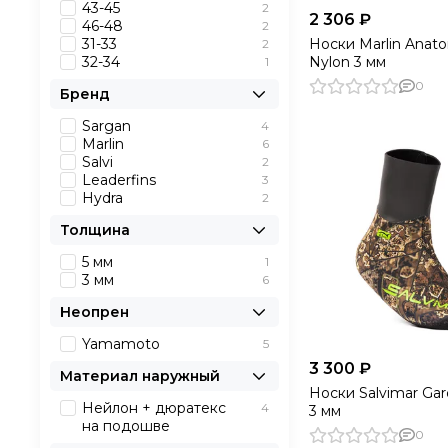
XS
2
43-45
2
2 306 ₽
XXL
6
46-48
2
Носки Marlin Anat
31-33
2
Nylon 3 мм
32-34
1
0
Бренд
Sargan
4
Marlin
6
Salvi
2
Leaderfins
3
Hydra
2
Толщина
5 мм
1
3 мм
6
Неопрен
Yamamoto
5
3 300 ₽
Материал наружный
Носки Salvimar Ga
Нейлон + дюратекс
4
3 мм
на подошве
0