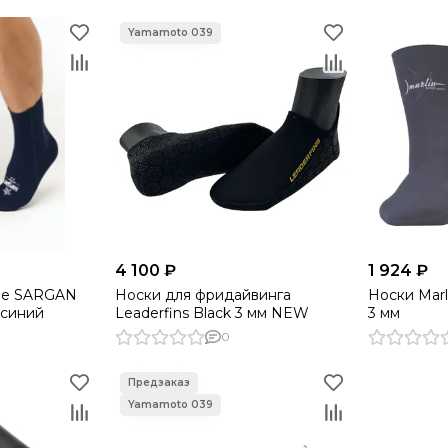
4 100 ₽
1 924 ₽
ые SARGAN
Носки для фридайвинга
Носки Mar
 синий
Leaderfins Black 3 мм NEW
3 мм
0