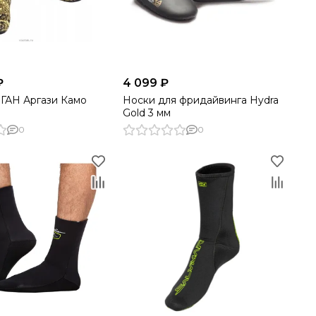
₽
4 099 ₽
ГАН Аргази Камо
Носки для фридайвинга Hydra
м
Gold 3 мм
0
0