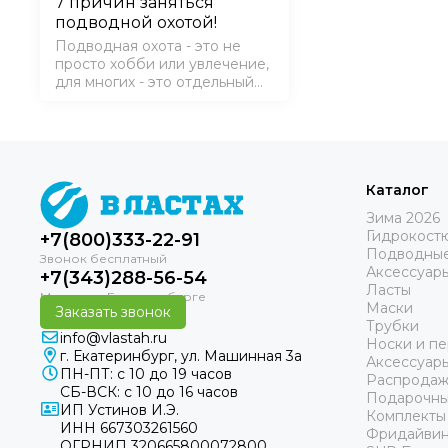
7 причин заняться
подводной охотой!
Подводная охота - это не
просто хобби или увлечение,
для многих - это отдельный
мир, альтернативная
реальность, чтобы понять -
нужно попробовать ;-)
⚡Причина 1. Другой мир Опыт
первобытных ощущений. Это
больше чем нирвана. Пуст…
Каталог
Зима 2026
Гидрокост
+7(800)333-22-91
Подводные
Аксессуар
+7(343)288-56-54
Ласты
Маски
Заказать звонок
Трубки
info@vlastah.ru
Носки и пе
г. Екатеринбург, ул. Машинная 3а
Аксессуар
ПН-ПТ: с 10 до 19 часов
Распродаж
СБ-ВСК: с 10 до 16 часов
Подарочны
ИП Устинов И.Э.
Комплекты
ИНН 667303261560
Фридайвин
ОГРНИП 320665800072800