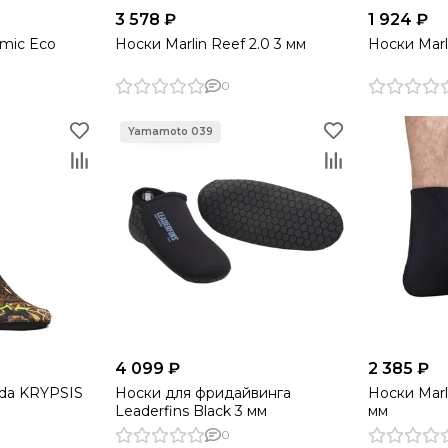
3 578 ₽
1 924 ₽
omic Eco
Носки Marlin Reef 2.0 3 мм
Носки Marl
0
4 099 ₽
2 385 ₽
rda KRYPSIS
Носки для фридайвинга
Носки Marl
Leaderfins Black 3 мм
мм
0