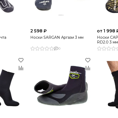
2 598 ₽
от 1 998 
чта
Носки SARGAN Аргази 3 мм
Носки САР
RD2.0 3 м
0