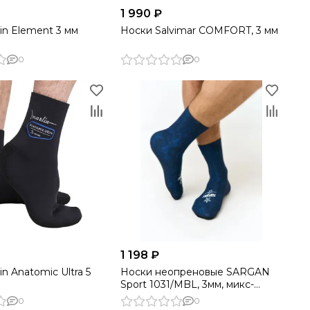
1 990 ₽
in Element 3 мм
Носки Salvimar COMFORT, 3 мм
0
0
1 198 ₽
in Anatomic Ultra 5
Носки неопреновые SARGAN
Sport 1031/MBL, 3мм, микс-
синий
0
0