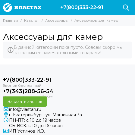
+7(800)333-22-91
Аксессуары
Главная
Каталог
Аксессуары
Аксессуары для камер
Все товары
Буи и плотики
Аксессуары для камер
Ножи
Куканы и питомзы
В данной категории пока пусто. Совсем скоро мы
наполним её замечательными товарами!
Груза и разгрузки
Подводные компьютеры
Сумки
Фонари
+7(800)333-22-91
Гермомешки
Гермобокс
+7(343)288-56-54
для масок и трубок
Заказать звонок
Наклейки на авто
info@vlastah.ru
Одежда
г. Екатеринбург, ул. Машинная 3а
для фонарей
ПН-ПТ: с 10 до 19 часов
СБ-ВСК: с 10 до 16 часов
Аксессуары для камер
ИП Устинов И.Э.
Полотенца Marlin