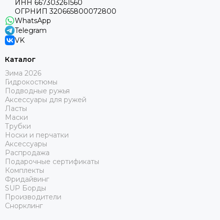
ИНН 667303261560
Аксессуары прочие
ОГРНИП 320665800072800
WhatsApp
Telegram
VK
Каталог
Зима 2026
Гидрокостюмы
Подводные ружья
Аксессуары для ружей
Ласты
Маски
Трубки
Носки и перчатки
Аксессуары
Распродажа
Подарочные сертификаты
Комплекты
Фридайвинг
SUP Борды
Производители
Снорклинг