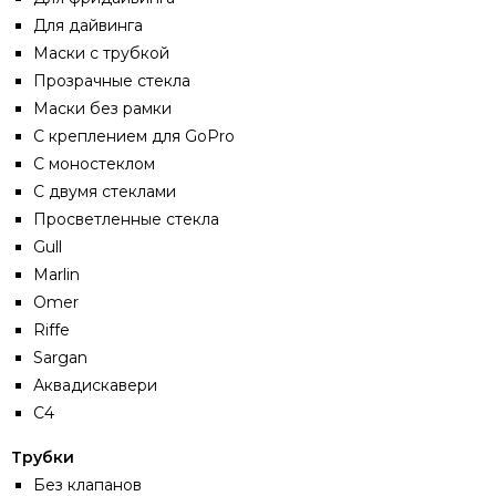
Для дайвинга
Маски с трубкой
Прозрачные стекла
Маски без рамки
С креплением для GoPro
С моностеклом
С двумя стеклами
Просветленные стекла
Gull
Marlin
Omer
Riffe
Sargan
Аквадискавери
С4
Трубки
Без клапанов