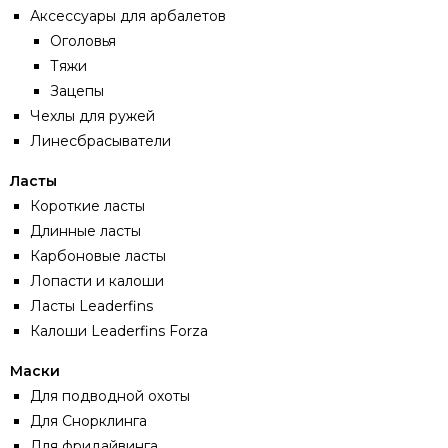
Аксессуары для арбалетов
Оголовья
Тяжи
Зацепы
Чехлы для ружей
Линесбрасыватели
Ласты
Короткие ласты
Длинные ласты
Карбоновые ласты
Лопасти и калоши
Ласты Leaderfins
Калоши Leaderfins Forza
Маски
Для подводной охоты
Для Снорклинга
Для фридайвинга