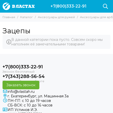
+7(800)333-22-91
Аксессуары для ружей
Аксессуары для арбалетов
Главная
Каталог
Аксессуары для ружей
Аксессуары для ар
Все товары
Все товары
Гарпуны
Оголовья
Зацепы
Наконечники для ружей
Тяжи
Катушки
Зацепы
В данной категории пока пусто. Совсем скоро мы
наполним её замечательными товарами!
Лини
Прочие для ружей
Запасные части и аксессуары для ружей Пеленгас
Аксессуары для арбалетов
+7(800)333-22-91
Чехлы для ружей
Линесбрасыватели
+7(343)288-56-54
Заказать звонок
info@vlastah.ru
г. Екатеринбург, ул. Машинная 3а
ПН-ПТ: с 10 до 19 часов
СБ-ВСК: с 10 до 16 часов
ИП Устинов И.Э.