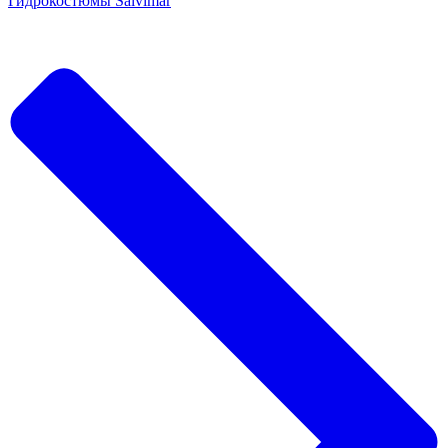
Гидрокостюмы Salvimar