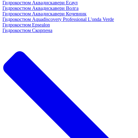
Гидрокостюм Аквадискавери Есаул
Гидрокостюм Аквадискавери Волга
Гидрокостюм Аквадискавери Кочевник
Гидрокостюм Aquadiscovery Professional L'onda Verde
Гидрокостюм Epsealon
Гидрокостюм Скорпена