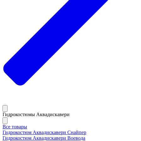
Гидрокостюмы Аквадискавери
Все товары
Гидрокостюм Аквадискавери Снайпер
Гидрокостюм Аквадискавери Воевода