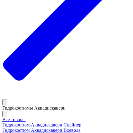
Гидрокостюмы Аквадискавери
Все товары
Гидрокостюм Аквадискавери Снайпер
Гидрокостюм Аквадискавери Воевода