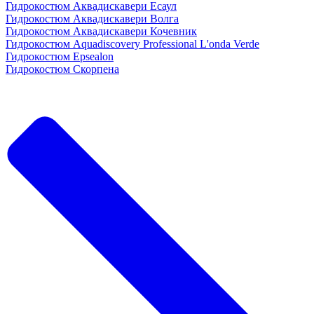
Гидрокостюм Аквадискавери Есаул
Гидрокостюм Аквадискавери Волга
Гидрокостюм Аквадискавери Кочевник
Гидрокостюм Aquadiscovery Professional L'onda Verde
Гидрокостюм Epsealon
Гидрокостюм Скорпена