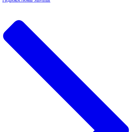
Гидрокостюмы Salvimar