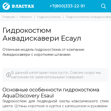
+7(800)333-22-91
Гидрокостюмы
Гидрокостюмы Аквадискавери
Главная
Каталог
Гидрокостюмы
Гидрокостюмы Аквадискаве
Все товары
Все товары
Гидрокостюмы 3 мм
Гидрокостюм Аквадискавери Снайпер
Гидрокостюм
Гидрокостюмы 5 мм
Гидрокостюм Аквадискавери Воевода
Аквадискавери Есаул
Гидрокостюмы 7 мм
Гидрокостюм Аквадискавери Есаул
Гидрокостюмы 9 мм
Гидрокостюм Аквадискавери Волга
Отличная модель гидрокостюма от компании
Гидрокостюмы 10 мм
Гидрокостюм Аквадискавери Кочевник
Аквадискавери с короткими штанами.
Гидрокостюмы Марлин
Гидрокостюм Aquadiscovery Professional L'onda Verde
Гидрокостюмы Salvimar
Гидрокостюмы Сарган
В данной категории пока пусто. Совсем скоро мы
Гидрокостюмы Аквадискавери
наполним её замечательными товарами!
Гидрокостюм Epsealon
Гидрокостюм Скорпена
Основные особенности гидрокостюма
Аксессуары для гидрокостюмов
AquaDiscovery Esaul
Разгрузочные жилеты для подводной охоты
Гидрокостюм для подводной охоты классического стиля
Гидрокостюмы Cressi
цвета. Штаны короткие и куртка с капюшоном и рукавами
Поддевки | Майки | Шорты