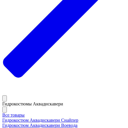
Гидрокостюмы Аквадискавери
Все товары
Гидрокостюм Аквадискавери Снайпер
Гидрокостюм Аквадискавери Воевода