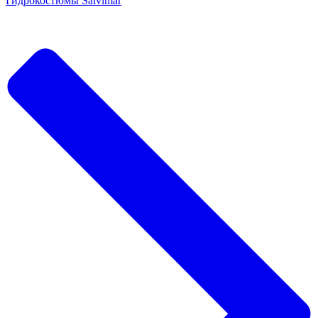
Гидрокостюмы Salvimar