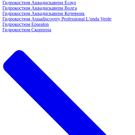
Гидрокостюм Аквадискавери Есаул
Гидрокостюм Аквадискавери Волга
Гидрокостюм Аквадискавери Кочевник
Гидрокостюм Aquadiscovery Professional L'onda Verde
Гидрокостюм Epsealon
Гидрокостюм Скорпена