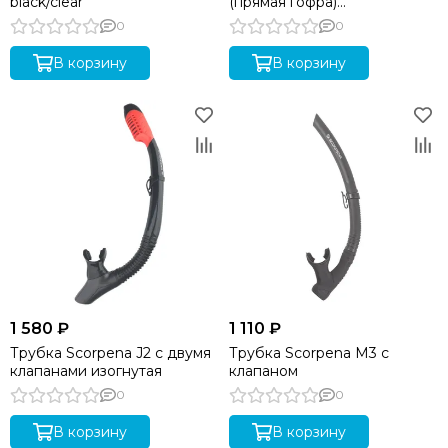
black/clear
(прямая гофра)
WHITE/BLACK
0
0
В корзину
В корзину
1 580 ₽
1 110 ₽
Трубка Scorpena J2 с двумя
Трубка Scorpena M3 с
клапанами изогнутая
клапаном
0
0
В корзину
В корзину