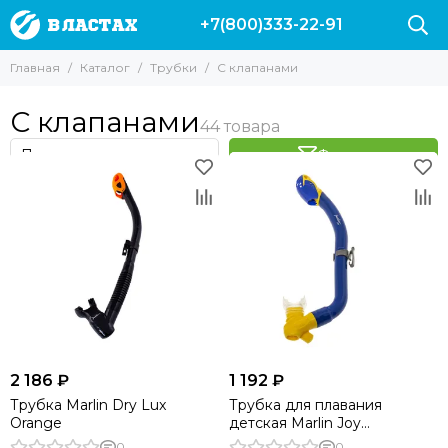
+7(800)333-22-91
Трубки
Главная
Каталог
Трубки
С клапанами
Все товары
Без клапанов
С клапанами
С клапанами
Для подводной охоты
Фильтр
Для фридайвинга
2 186 ₽
1 192 ₽
Трубка Marlin Dry Lux
Трубка для плавания
Orange
детская Marlin Joy
Blue/Yellow
0
0