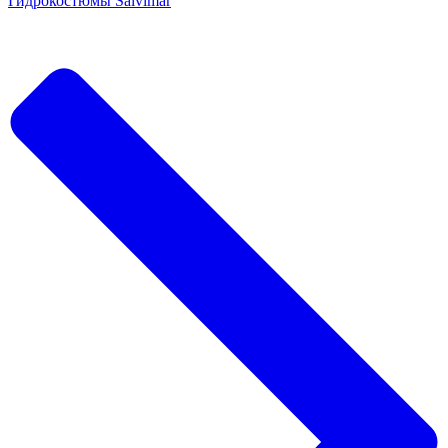
Гидрокостюмы Salvimar