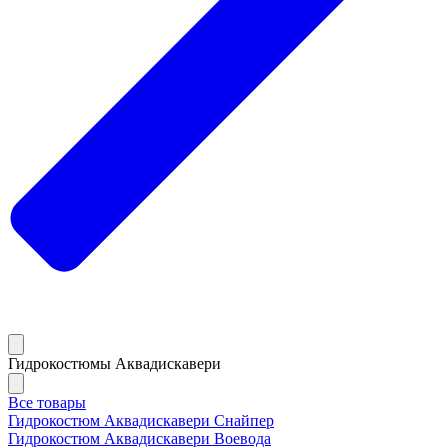
Гидрокостюмы Аквадискавери
Все товары
Гидрокостюм Аквадискавери Снайпер
Гидрокостюм Аквадискавери Воевода