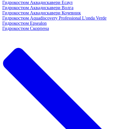
Гидрокостюм Аквадискавери Есаул
Гидрокостюм Аквадискавери Волга
Гидрокостюм Аквадискавери Кочевник
Гидрокостюм Aquadiscovery Professional L'onda Verde
Гидрокостюм Epsealon
Гидрокостюм Скорпена