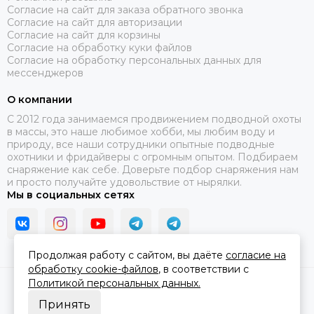
Интернет-магазин осуществляет доставку товаров для
Согласие на сайт для заказа обратного звонка
подводной охоты по Москве, РФ и странам ближнего
Согласие на сайт для авторизации
зарубежья. Звоните по бесплатному номеру 8 800 333 22
Согласие на сайт для корзины
91, мы всегда на связи и рады проконсультировать Вас и
Согласие на обработку куки файлов
помочь с выбором.
Согласие на обработку персональных данных для
мессенджеров
О компании
C 2012 года занимаемся продвижением подводной охоты
в массы, это наше любимое хобби, мы любим воду и
природу, все наши сотрудники опытные подводные
охотники и фридайверы с огромным опытом. Подбираем
снаряжение как себе. Доверьте подбор снаряжения нам
и просто получайте удовольствие от нырялки.
Мы в социальных сетях
Продолжая работу с сайтом, вы даёте
согласие на
обработку cookie-файлов
, в соответствии с
Политикой персональных данных.
2026 © В ластах.
Карта сайта
Сделано в
MOSK.STUDIO
для платформы
InSales
Принять