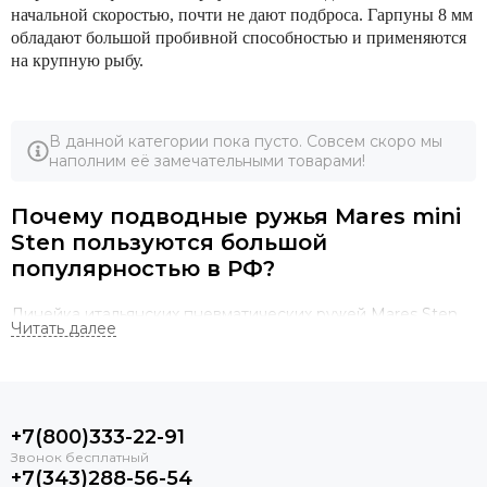
начальной скоростью, почти не дают подброса. Гарпуны 8 мм
обладают большой пробивной способностью и применяются
на крупную рыбу.
В данной категории пока пусто. Совсем скоро мы
наполним её замечательными товарами!
Почему подводные ружья Mares mini
Sten пользуются большой
популярностью в РФ?
Линейка итальянских пневматических ружей Mares Sten
отличается точным и мощным выстрелом. Отсутствие
лишних опций у ружей делает цену пневматов серии
Mares Sten оптимальной. У ружей удобный боковой
сбрасыватель линя, а также фирменный предохранитель в
виде скобы, исключающий случайное нажатие курка.
+7(800)333-22-91
Удобно, что у ружей белая рукоятка. Если вы случайно
уроните ружье, то она хорошо видна и ружье легко будет
+7(343)288-56-54