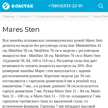
+7(800)333-22-91
Подводные ружья
Ружья Марес
Главная
Каталог
Подводные ружья
Ружья Марес
Mares Ste
Все товары
Все товары
Ружья пневматические
Mares Sten
Mares Sten
Ружья Vector
Марес Сирано
Арбалеты
Mares Jet
Вся линейка итальянских пневматических ружей Mares Sten
Ружья Salvimar
делится на модели без регулятора силы боя: MiniminiSten 41
Ружья Таймень
см, MiniSten 58 см, MediSten 70 см и модели с регулятором
Подводные ружья Пеленгас
мощности боя - MiniSten 58 см, MediSten 70 см и Mares Sten
Ружья Cressi
11(длиной 58, 84, 100 и 110 см.). Регулятор силы боя дает
возможность снизить мощность выстрела на 30%. Вся
Подводные ружья со скидкой
размерная линейка Марес стен выпускается с задним
Ружья Марес
расположением рукояти. Короткие модели (до 58 см)
Пневмовакуумные ружья
поставляются с гарпуном диаметром 8 мм и резьбой под
Подводные ружья Zelinka
наконечник 7 мм., а в ружьях длиннее 58 см используется
Слинги
гарпун диаметром 7 мм. Ружья Mares Sten 11 – 84 см, Mares
Sten 11 – 100 см. и Mares Sten 11 – 110 см. оснащаются 7 мм.
гарпуном таитянского типа из закаленной стали, со
встроенным флажком. Гарпуны 7 мм обладают высокой