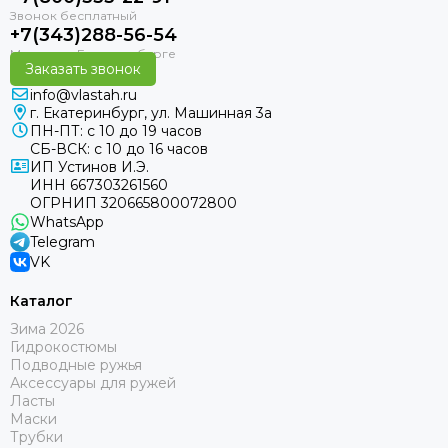
+7(343)288-56-54
Заказать звонок
info@vlastah.ru
г. Екатеринбург, ул. Машинная 3а
ПН-ПТ: с 10 до 19 часов
СБ-ВСК: с 10 до 16 часов
ИП Устинов И.Э.
ИНН 667303261560
ОГРНИП 320665800072800
WhatsApp
Telegram
VK
Каталог
Зима 2026
Гидрокостюмы
Подводные ружья
Аксессуары для ружей
Ласты
Маски
Трубки