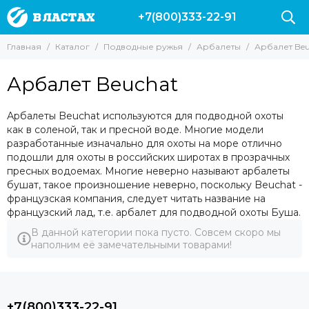
+7(800)333-22-91
Подводные ружья
Арбалеты
Главная
Каталог
Подводные ружья
Арбалеты
Арбалет Beu
Все товары
Все товары
Ружья пневматические
Арбалеты Pathos
Арбалет Beuchat
Ружья Vector
Арбалеты Riffe
Арбалеты
Арбалет Beuchat
Арбалеты Beuchat используются для подводной охоты
Арбалет Cressi
Ружья Salvimar
как в соленой, так и пресной воде. Многие модели
Арбалеты 450
Ружья Таймень
разработанные изначально для охоты на море отлично
Арбалеты 600
Подводные ружья Пеленгас
подошли для охоты в российских широтах в прозрачных
пресных водоемах. Многие неверно называют арбалеты
Арбалеты 750
Ружья Cressi
бушат, такое произношение неверно, поскольку Beuchat -
Арбалеты 850 и более
Подводные ружья со скидкой
французская компания, следует читать название на
Арбалеты Seac
Ружья Марес
французский лад, т.е. арбалет для подводной охоты Буша.
Арбалеты Salvimar
Пневмовакуумные ружья
В данной категории пока пусто. Совсем скоро мы
Подводные ружья Zelinka
наполним её замечательными товарами!
Слинги
+7(800)333-22-91