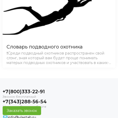
Словарь подводного охотника
❗Среди подводный охотников распространен свой
слэнг, зная который вам будет проще понимать
матерых подводных охотников и участвовать в каких-
либо дискуссиях как в Интернете, так и
непосредственно при личном общении. ПО -
подводн…
+7(800)333-22-91
+7(343)288-56-54
Заказать звонок
info@vlastah.ru