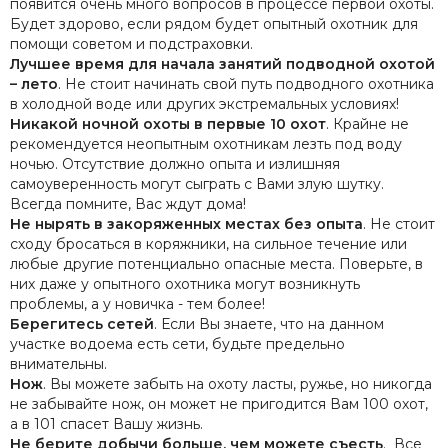
появится очень много вопросов в процессе первой охоты.
Будет здорово, если рядом будет опытный охотник для
помощи советом и подстраховки.
Лучшее время для начала занятий подводной охотой
– лето
. Не стоит начинать свой путь подводного охотника
в холодной воде или других экстремальных условиях!
Никакой ночной охоты в первые 10 охот
. Крайне не
рекомендуется неопытным охотникам лезть под воду
ночью. Отсутствие должно опыта и излишняя
самоуверенность могут сыграть с Вами злую шутку.
Всегда помните, Вас ждут дома!
Не нырять в закоряженных местах без опыта
. Не стоит
сходу бросаться в коряжники, на сильное течение или
любые другие потенциально опасные места. Поверьте, в
них даже у опытного охотника могут возникнуть
проблемы, а у новичка - тем более!
Берегитесь сетей
. Если Вы знаете, что на данном
участке водоема есть сети, будьте предельно
внимательны.
Нож
. Вы можете забыть на охоту ласты, ружье, но никогда
не забывайте нож, он может не пригодится Вам 100 охот,
а в 101 спасет Вашу жизнь.
Не берите добычи больше, чем можете съесть
. Все