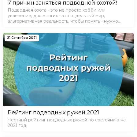
7 причин заняться подводной охотой!
Подводная охота - это не просто хобби или
увлечение, для многих - это отдельный мир,
альтернативная реальность, чтобы понять - нужно
попробовать ;-) ⚡Причина 1. Другой мир Опыт
первобытных ощущений. Это больше чем нирвана.
Пуст…
21 Сентября 2021
Рейтинг подводных ружей 2021
Честный рейтинг подводных ружей по состоянию на
2021 год.