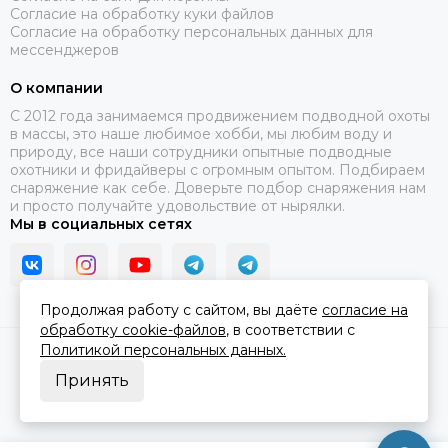
Согласие на обработку куки файлов
Согласие на обработку персональных данных для
мессенджеров
О компании
C 2012 года занимаемся продвижением подводной охоты
в массы, это наше любимое хобби, мы любим воду и
природу, все наши сотрудники опытные подводные
охотники и фридайверы с огромным опытом. Подбираем
снаряжение как себе. Доверьте подбор снаряжения нам
и просто получайте удовольствие от нырялки.
Мы в социальных сетях
Продолжая работу с сайтом, вы даёте
согласие на
обработку cookie-файлов
, в соответствии с
Политикой персональных данных.
2026 © В ластах.
Карта сайта
Сделано в
MOSK.STUDIO
для платформы
InSales
Принять