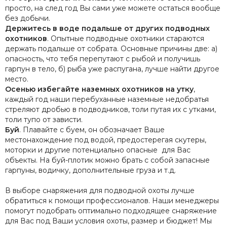
просто, на след год Вы сами уже можете остаться вообще
без добычи.
Держитесь в воде подальше от других подводных
охотников
. Опытные подводные охотники стараются
держать подальше от собрата. Основные причины две: а)
опасность, что тебя перепутают с рыбой и получишь
гарпун в тело, б) рыба уже распугана, лучше найти другое
место.
Осенью избегайте наземных охотников на утку
,
каждый год наши перебуханные наземные недобратья
стреляют дробью в подводников, толи путая их с утками,
толи тупо от зависти.
Буй
. Плавайте с буем, он обозначает Ваше
местонахождение под водой, предостерегая скутеры,
моторки и другие потенциально опасные для Вас
объекты. На буй-плотик можно брать с собой запасные
гарпуны, водичку, дополнительные груза и т.д.
В выборе снаряжения для подводной охоты лучше
обратиться к помощи профессионалов. Наши менеджеры
помогут подобрать оптимально подходящее снаряжение
для Вас под Ваши условия охоты, размер и бюджет! Мы