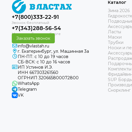
Каталог
Зима 2026
Гидрокост
+7(800)333-22-91
Подводные
Аксессуар
+7(343)288-56-54
Ласты
Маски
Заказать звонок
Трубки
info@vlastah.ru
Носки и пе
г. Екатеринбург, ул. Машинная 3а
Аксессуар
ПН-ПТ: с 10 до 19 часов
Распродаж
СБ-ВСК: с 10 до 16 часов
Подарочны
ИП Устинов И.Э.
Комплекты
ИНН 667303261560
Фридайвин
ОГРНИП 320665800072800
SUP Борд
WhatsApp
Производи
Telegram
Снорклинг
VK