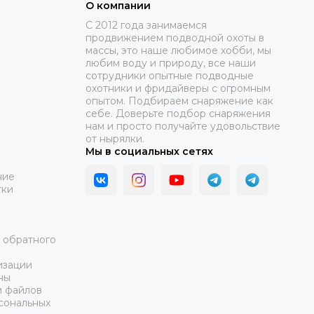
О компании
C 2012 года занимаемся
продвижением подводной охоты в
массы, это наше любимое хобби, мы
любим воду и природу, все наши
сотрудники опытные подводные
охотники и фридайверы с огромным
опытом. Подбираем снаряжение как
себе. Доверьте подбор снаряжения
нам и просто получайте удовольствие
от нырялки.
Мы в социальных сетях
ние
тки
а обратного
изации
ны
и файлов
сональных