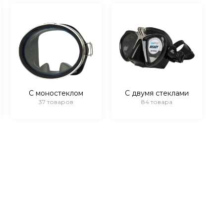
С моностеклом
С двумя стеклами
37 товаров
84 товара