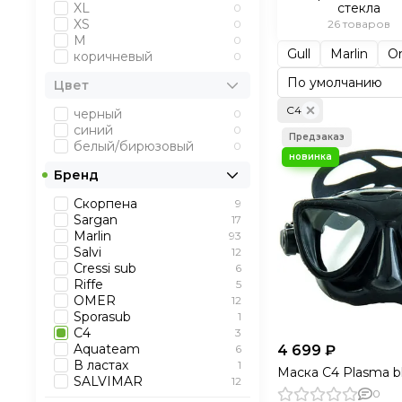
XL
стекла
0
XS
0
26 товаров
М
0
Gull
Marlin
O
коричневый
0
Цвет
C4
черный
0
синий
0
белый/бирюзовый
0
Бренд
Скорпена
9
Sargan
17
Marlin
93
Salvi
12
Cressi sub
6
Riffe
5
OMER
12
Sporasub
1
C4
3
Aquateam
4 699 ₽
6
В ластах
1
Маска C4 Plasma b
SALVIMAR
12
0