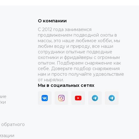
О компании
C 2012 года занимаемся
продвижением подводной охоты в
массы, это наше любимое хобби, мы
любим воду и природу, все наши
сотрудники опытные подводные
охотники и фридайверы с огромным
опытом. Подбираем снаряжение как
себе. Доверьте подбор снаряжения
нам и просто получайте удовольствие
от нырялки.
Мы в социальных сетях
ние
тки
а обратного
изации