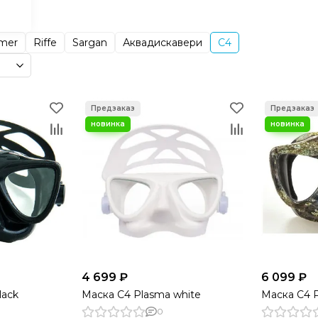
mer
Riffe
Sargan
Аквадискавери
С4
4 699 ₽
6 099 ₽
lack
Маска C4 Plasma white
Маска C4 
0