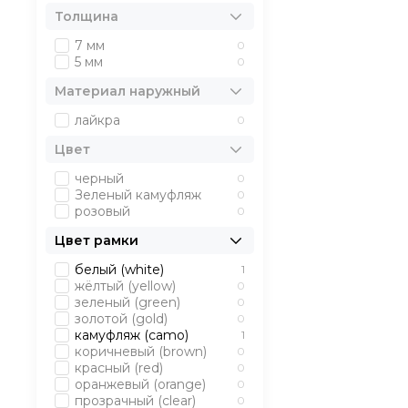
Толщина
7 мм
0
5 мм
0
Материал наружный
лайкра
0
Цвет
черный
0
Зеленый камуфляж
0
розовый
0
Цвет рамки
белый (white)
1
жёлтый (yellow)
0
зеленый (green)
0
золотой (gold)
0
камуфляж (camo)
1
коричневый (brown)
0
красный (red)
0
оранжевый (orange)
0
прозрачный (clear)
0