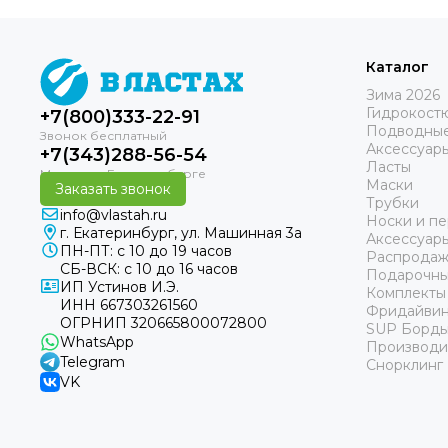
нужно попробовать ;-)
⚡Причина 1. Другой мир Опыт
первобытных ощущений. Это
больше чем нирвана. Пуст…
Каталог
Зима 2026
Гидрокост
+7(800)333-22-91
Подводные
Аксессуар
+7(343)288-56-54
Ласты
Маски
Заказать звонок
Трубки
info@vlastah.ru
Носки и пе
г. Екатеринбург, ул. Машинная 3а
Аксессуар
ПН-ПТ: с 10 до 19 часов
Распродаж
СБ-ВСК: с 10 до 16 часов
Подарочны
ИП Устинов И.Э.
Комплекты
ИНН 667303261560
Фридайвин
ОГРНИП 320665800072800
SUP Борд
WhatsApp
Производи
Telegram
Снорклинг
VK