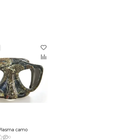
Plasma camo
0