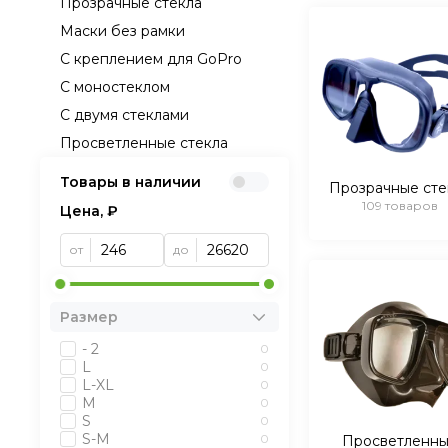
Прозрачные стекла
Маски без рамки
С креплением для GoPro
С моностеклом
С двумя стеклами
Просветленные стекла
Товары в наличии
Прозрачные сте
109 товаров
Цена, ₽
от
до
Размер
- 2
0
L
0
L-XL
0
M
0
S
0
S-M
0
Просветленн