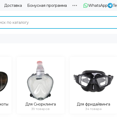
Доставка
Бонусная программа
WhatsApp
T
хоты
Для Снорклинга
Для фридайвинга
39 товаров
34 товара