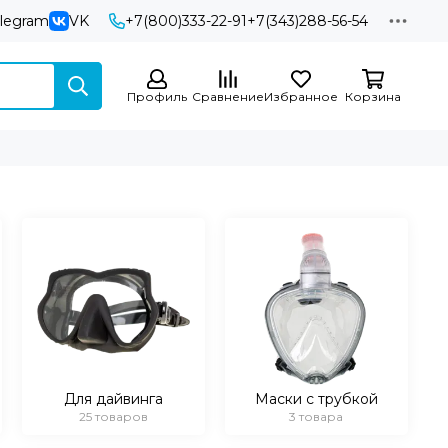
elegram
VK
+7(800)333-22-91
+7(343)288-56-54
Профиль
Сравнение
Избранное
Корзина
Для дайвинга
Маски с трубкой
25 товаров
3 товара