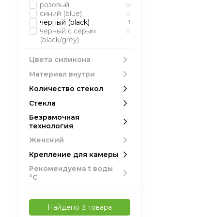
розовый
0
синий (blue)
0
черный (black)
1
черный с серым
0
(black/grey)
Цвета силикона
Материал внутри
Количество стекол
Стекла
Безрамочная
технология
Женский
Крепление для камеры
Рекомендуема t воды
°С
Найдено 3 товара