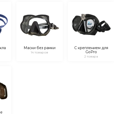
кла
Маски без рамки
С креплением для
GoPro
14 товаров
2 товара
ые