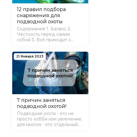
12 правил подбора
снаряжения для
подводной охоты
Содержание 1. Баланс 2.
Честность перед самим
собой 3. Всё приходит с
опытом 4. Прислушайтесь к
советам 5. Ласты - не
кроссовки 6. Дорогое - не
21 Января 2023
значит хорошее 7.
Гидрокостюм по погоде 8.
Лучше покупать все в одном
месте 9. Скидки…
7 причин заняться
подводной охотой!
Подводная охота - это не
просто хобби или увлечение,
для многих - это отдельный
мир, альтернативная
реальность, чтобы понять -