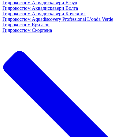
Гидрокостюм Аквадискавери Есаул
Гидрокостюм Аквадискавери Волга
Гидрокостюм Аквадискавери Кочевник
Гидрокостюм Aquadiscovery Professional L'onda Verde
Гидрокостюм Epsealon
Гидрокостюм Скорпена