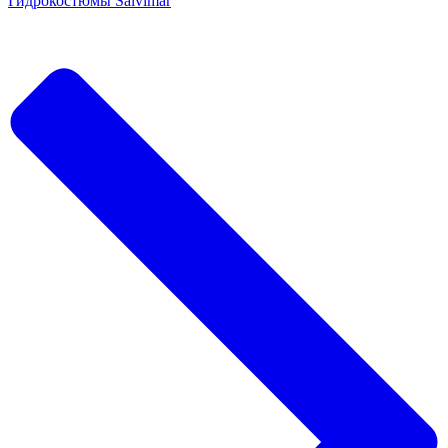
Гидрокостюмы Salvimar