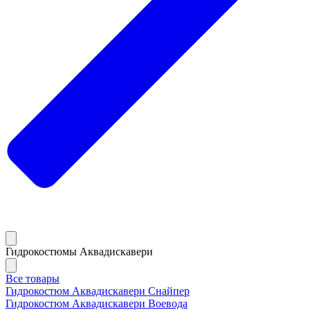
Гидрокостюмы Аквадискавери
Все товары
Гидрокостюм Аквадискавери Снайпер
Гидрокостюм Аквадискавери Воевода