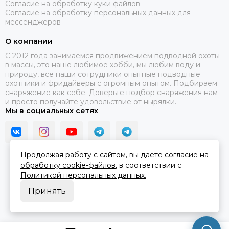
Согласие на обработку куки файлов
Согласие на обработку персональных данных для
мессенджеров
О компании
C 2012 года занимаемся продвижением подводной охоты
в массы, это наше любимое хобби, мы любим воду и
природу, все наши сотрудники опытные подводные
охотники и фридайверы с огромным опытом. Подбираем
снаряжение как себе. Доверьте подбор снаряжения нам
и просто получайте удовольствие от нырялки.
Мы в социальных сетях
Продолжая работу с сайтом, вы даёте
согласие на
обработку cookie-файлов
, в соответствии с
Политикой персональных данных.
2026 © В ластах.
Карта сайта
Сделано в
MOSK.STUDIO
для платформы
InSales
Принять