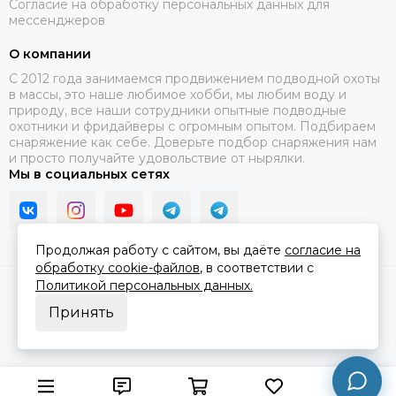
Согласие на обработку персональных данных для
мессенджеров
О компании
C 2012 года занимаемся продвижением подводной охоты
в массы, это наше любимое хобби, мы любим воду и
природу, все наши сотрудники опытные подводные
охотники и фридайверы с огромным опытом. Подбираем
снаряжение как себе. Доверьте подбор снаряжения нам
и просто получайте удовольствие от нырялки.
Мы в социальных сетях
Продолжая работу с сайтом, вы даёте
согласие на
обработку cookie-файлов
, в соответствии с
Политикой персональных данных.
2026 © В ластах.
Карта сайта
Сделано в
MOSK.STUDIO
для платформы
InSales
Принять