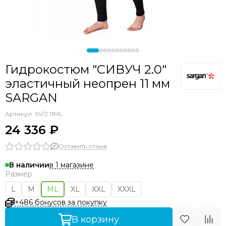
Гидрокостюмы для плавания в холодной воде
Гидрокостюмы Beuchat
Индивидуальный пошив
Гидрокостюмы AquaTeam
Гидрокостюмы Hydra
Гидрокостюм "СИВУЧ 2.0"
эластичный неопрен 11 мм
SARGAN
Артикул:
SV/2 11ML
24 336 ₽
Оставить отзыв
в 1 магазине
В наличии
Размер
L
M
ML
XL
XXL
XXXL
+486 бонусов за покупку
В корзину