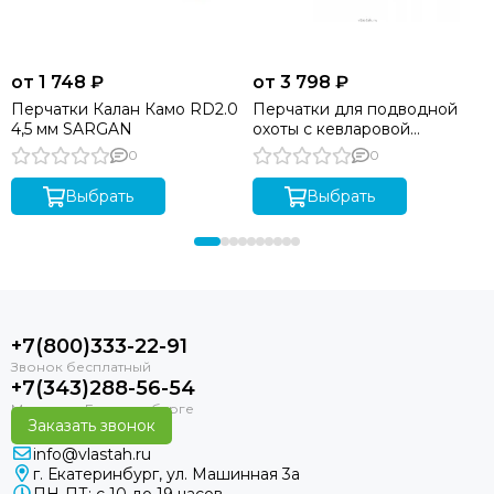
от 1 748 ₽
от 3 798 ₽
Перчатки Калан Камо RD2.0
Перчатки для подводной
4,5 мм SARGAN
охоты с кевларовой
ладонью SARGAN Неман
0
0
RD2.0 4,5 мм
Выбрать
Выбрать
+7(800)333-22-91
+7(343)288-56-54
Заказать звонок
info@vlastah.ru
г. Екатеринбург, ул. Машинная 3а