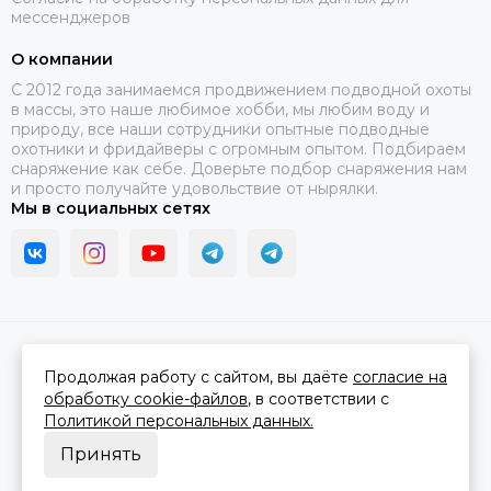
мессенджеров
О компании
C 2012 года занимаемся продвижением подводной охоты
в массы, это наше любимое хобби, мы любим воду и
природу, все наши сотрудники опытные подводные
охотники и фридайверы с огромным опытом. Подбираем
снаряжение как себе. Доверьте подбор снаряжения нам
и просто получайте удовольствие от нырялки.
Мы в социальных сетях
2026 © В ластах.
Карта сайта
Сделано в
MOSK.STUDIO
для платформы
InSales
Продолжая работу с сайтом, вы даёте
согласие на
обработку cookie-файлов
, в соответствии с
Политикой персональных данных.
Принять