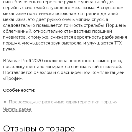
силы боя очень интересное ружья с уникальной для
серийных системой спускового механизма. В спусковом
механизме практически исключается трение деталей
механизма, это даёт ружью очень мягкий спуск, а
следовательно повышается точность стрельбы. Поршень
облегченный, относительно стандартных поршней
пневматов, к тому же, снижается вероятность разбивания
поршня, уменьшается звук выстрела, и улучшаются TTX
ружья.
В Varvar Profi 2020 исключена вероятность самострела,
поскольку шептало запирается специальной шпилькой.
Поставляется с чехлом и с расширенной комплектацией
«Профи».
Особенности:
Превосходные разгонные характеристики поршня
(больший ход поршня), делающие ружьё мощнее по
сравнению с аналогами той же длины
Исключена вероятность самострела, поскольку
Отзывы о товаре
шептало запирается шпилькой