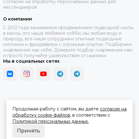
Согласие на обработку персональных данных для
мессенджеров
О компании
C 2012 года занимаемся продвижением подводной охоты
в массы, это наше любимое хобби, мы любим воду и
природу, все наши сотрудники опытные подводные
охотники и фридайверы с огромным опытом. Подбираем
снаряжение как себе. Доверьте подбор снаряжения нам
и просто получайте удовольствие от нырялки.
Мы в социальных сетях
2026 © В ластах.
Карта сайта
Сделано в
MOSK.STUDIO
для платформы
InSales
Продолжая работу с сайтом, вы даёте
согласие на
обработку cookie-файлов
, в соответствии с
Политикой персональных данных.
Принять