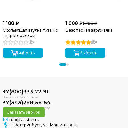
выборе. Доставка подводных ружей Пеленгас Варвар 70
осуществляется во все страны ЕАЭС: Россию, Казахстан,
Беларусь, Армению и Киргизию. Доставка в другие страны
осуществляется по индивидуальному заказу.
1 188 ₽
1 000 ₽
1 200 ₽
Скользящая втулка титан с
Безопасная заряжалка
гидротормозом
0
1
Выбрать
Выбрать
+7(800)333-22-91
+7(343)288-56-54
Заказать звонок
info@vlastah.ru
г. Екатеринбург, ул. Машинная 3а