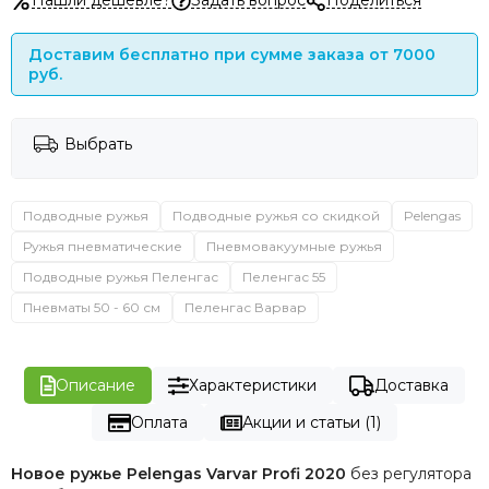
Нашли дешевле?
Задать вопрос
Поделиться
Доставим бесплатно при сумме заказа от 7000
руб.
Выбрать
Подводные ружья
Подводные ружья со скидкой
Pelengas
Ружья пневматические
Пневмовакуумные ружья
Подводные ружья Пеленгас
Пеленгас 55
Пневматы 50 - 60 см
Пеленгас Варвар
Описание
Характеристики
Доставка
Оплата
Акции и статьи (1)
Новое ружье Pelengas Varvar Profi 2020
без регулятора