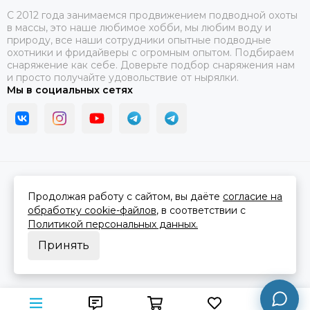
C 2012 года занимаемся продвижением подводной охоты
в массы, это наше любимое хобби, мы любим воду и
природу, все наши сотрудники опытные подводные
охотники и фридайверы с огромным опытом. Подбираем
снаряжение как себе. Доверьте подбор снаряжения нам
и просто получайте удовольствие от нырялки.
Мы в социальных сетях
2026 © В ластах.
Карта сайта
Сделано в
MOSK.STUDIO
для платформы
InSales
Продолжая работу с сайтом, вы даёте
согласие на
обработку cookie-файлов
, в соответствии с
Политикой персональных данных.
Принять