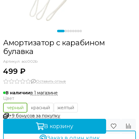
Амортизатор с карабином
булавка
Артикул:
acc002b
499 ₽
Оставить отзыв
в 1 магазине
В наличии
Цвет
черный
красный
желтый
+9 бонусов за покупку
В корзину
Заказ в один клик