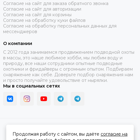
Согласие на сайт для заказа обратного звонка
Согласие на сайт для авторизации
Согласие на сайт для корзины
Согласие на обработку куки файлов
Согласие на обработку персональных данных для
мессенджеров
О компании
C 2012 года занимаемся продвижением подводной охоты
в массы, это наше любимое хобби, мы любим воду и
природу, все наши сотрудники опытные подводные
охотники и фридайверы с огромным опытом. Подбираем
снаряжение как себе. Доверьте подбор снаряжения нам
и просто получайте удовольствие от нырялки.
Мы в социальных сетях
2026 © В ластах.
Карта сайта
Сделано в
MOSK.STUDIO
для платформы
InSales
Продолжая работу с сайтом, вы даёте
согласие на