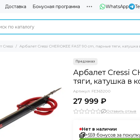
Доставка
Бонусная программа
WhatsApp
T
 Cressi
Арбалет Cressi CHEROKEE FAST 90 cm, парные тяги, катушка
Арбалет Cressi 
тяги, катушка в 
Артикул:
FE363200
27 999 ₽
Оставить отзыв
Нет в наличии
+559 бонусов за покупк