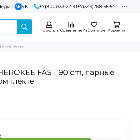
elegram
VK
+7(800)333-22-91
+7(343)288-56-54
Профиль
Сравнение
Избранное
Корзина
 в комплекте
CHEROKEE FAST 90 cm, парные
комплекте
у