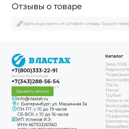
Отзывы о товаре
Здесь еще никто не оставлял отзывы. Будьте перв
Каталог
Зима 2026
Гидрокост
+7(800)333-22-91
Подводные
Аксессуар
+7(343)288-56-54
Ласты
Маски
Заказать звонок
Трубки
info@vlastah.ru
Носки и пе
г. Екатеринбург, ул. Машинная 3а
Аксессуар
ПН-ПТ: с 10 до 19 часов
Распродаж
СБ-ВСК: с 10 до 16 часов
Подарочны
ИП Устинов И.Э.
Комплекты
ИНН 667303261560
Фридайвин