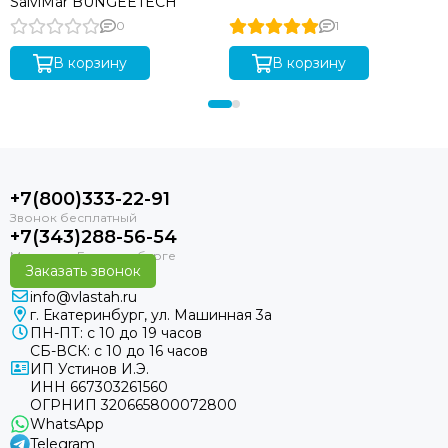
SalviMar BUNGEETECH
0
1
В корзину
В корзину
+7(800)333-22-91
+7(343)288-56-54
Заказать звонок
info@vlastah.ru
г. Екатеринбург, ул. Машинная 3а
ПН-ПТ: с 10 до 19 часов
СБ-ВСК: с 10 до 16 часов
ИП Устинов И.Э.
ИНН 667303261560
ОГРНИП 320665800072800
WhatsApp
Telegram