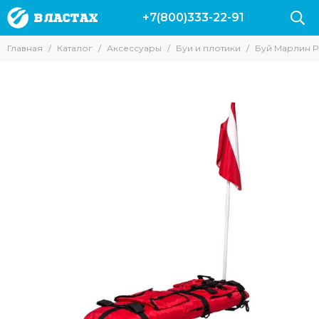
+7(800)333-22-91
Аксессуары
Главная
Каталог
Аксессуары
Буи и плотики
Буй Марлин 
Все товары
Буи и плотики
Ножи
Куканы и питомзы
Груза и разгрузки
Подводные компьютеры
Сумки
Фонари
Гермомешки
Гермобокс
для масок и трубок
Наклейки на авто
Одежда
для фонарей
Аксессуары для камер
Полотенца Marlin