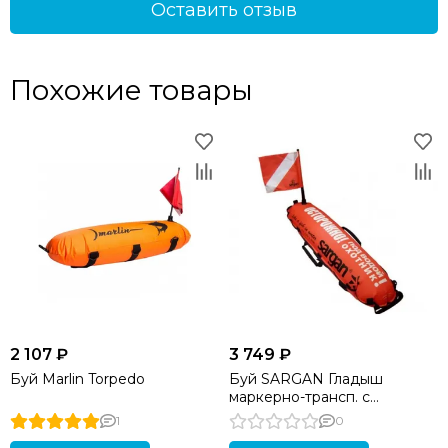
Оставить отзыв
Похожие товары
2 107 ₽
3 749 ₽
Буй Marlin Torpedo
Буй SARGAN Гладыш
маркерно-трансп. с
грузовым карманом
1
0