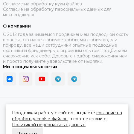
Согласие на обработку куки файлов
Согласие на обработку персональных данных для
мессенджеров
О компании
C 2012 года занимаемся продвижением подводной охоты
в массы, это наше любимое хобби, мы любим воду и
природу, все наши сотрудники опытные подводные
охотники и фридайверы с огромным опытом. Подбираем
снаряжение как себе. Доверьте подбор снаряжения нам
и просто получайте удовольствие от нырялки.
Мы в социальных сетях
2026 © В ластах.
Карта сайта
Сделано в
MOSK.STUDIO
для платформы
InSales
Продолжая работу с сайтом, вы даёте
согласие на
обработку cookie-файлов
, в соответствии с
Политикой персональных данных.
Принять