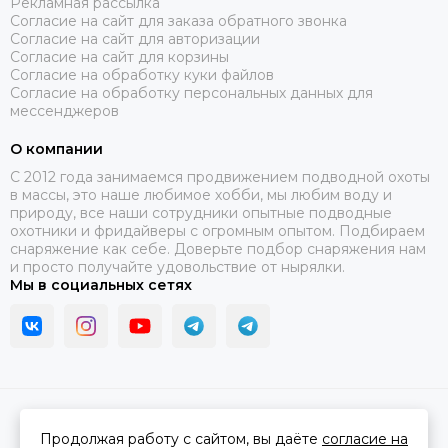
Рекламная рассылка
Согласие на сайт для заказа обратного звонка
Согласие на сайт для авторизации
Согласие на сайт для корзины
Согласие на обработку куки файлов
Согласие на обработку персональных данных для
мессенджеров
О компании
C 2012 года занимаемся продвижением подводной охоты
в массы, это наше любимое хобби, мы любим воду и
природу, все наши сотрудники опытные подводные
охотники и фридайверы с огромным опытом. Подбираем
снаряжение как себе. Доверьте подбор снаряжения нам
и просто получайте удовольствие от нырялки.
Мы в социальных сетях
2026 © В ластах.
Карта сайта
Сделано в
MOSK.STUDIO
для платформы
InSales
Продолжая работу с сайтом, вы даёте
согласие на