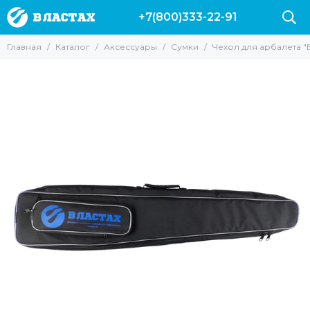
+7(800)333-22-91
Аксессуары
Главная
Каталог
Аксессуары
Сумки
Чехол для арбалета "В
Все товары
Буи и плотики
Ножи
Куканы и питомзы
Груза и разгрузки
Подводные компьютеры
Сумки
Фонари
Гермомешки
Гермобокс
для масок и трубок
Наклейки на авто
Одежда
для фонарей
Аксессуары для камер
Полотенца Marlin