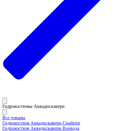
Гидрокостюмы Аквадискавери
Все товары
Гидрокостюм Аквадискавери Снайпер
Гидрокостюм Аквадискавери Воевода