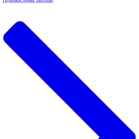
Гидрокостюмы Salvimar