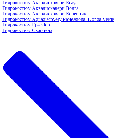
Гидрокостюм Аквадискавери Есаул
Гидрокостюм Аквадискавери Волга
Гидрокостюм Аквадискавери Кочевник
Гидрокостюм Aquadiscovery Professional L'onda Verde
Гидрокостюм Epsealon
Гидрокостюм Скорпена