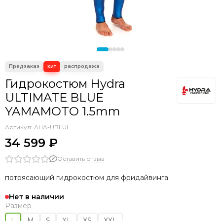
Гидрокостюмы для плавания в холодной воде
Гидрокостюмы Beuchat
Индивидуальный пошив
Гидрокостюмы AquaTeam
Гидрокостюмы Hydra
Гидрокостюм Hydra
ULTIMATE BLUE
YAMAMOTO 1.5mm
Артикул:
AHA-UBLUL
34 599 ₽
Оставить отзыв
потрясающий гидрокостюм для фридайвинга
Нет в наличии
Размер
L
M
S
XL
XS
XXL