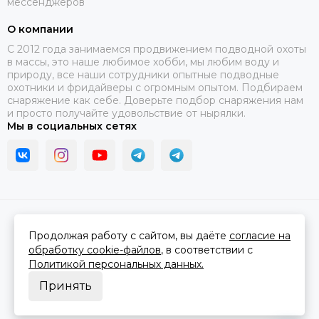
мессенджеров
О компании
C 2012 года занимаемся продвижением подводной охоты
в массы, это наше любимое хобби, мы любим воду и
природу, все наши сотрудники опытные подводные
охотники и фридайверы с огромным опытом. Подбираем
снаряжение как себе. Доверьте подбор снаряжения нам
и просто получайте удовольствие от нырялки.
Мы в социальных сетях
2026 © В ластах.
Карта сайта
Сделано в
MOSK.STUDIO
для платформы
InSales
Продолжая работу с сайтом, вы даёте
согласие на
обработку cookie-файлов
, в соответствии с
Политикой персональных данных.
Принять