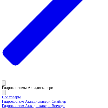
Гидрокостюмы Аквадискавери
Все товары
Гидрокостюм Аквадискавери Снайпер
Гидрокостюм Аквадискавери Воевода