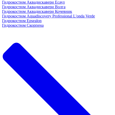
Гидрокостюм Аквадискавери Есаул
Гидрокостюм Аквадискавери Волга
Гидрокостюм Аквадискавери Кочевник
Гидрокостюм Aquadiscovery Professional L'onda Verde
Гидрокостюм Epsealon
Гидрокостюм Скорпена