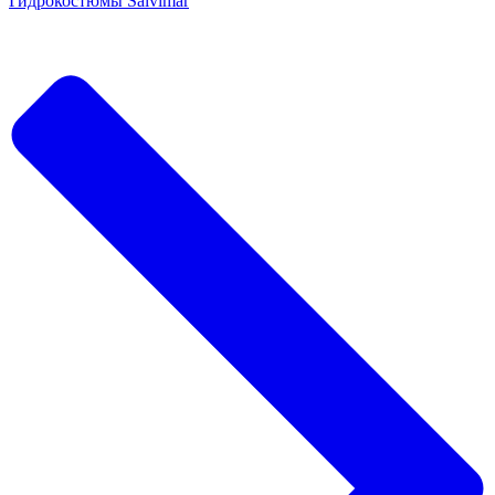
Гидрокостюмы Salvimar