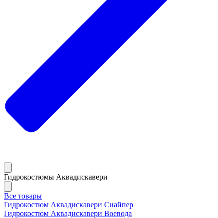
Гидрокостюмы Аквадискавери
Все товары
Гидрокостюм Аквадискавери Снайпер
Гидрокостюм Аквадискавери Воевода