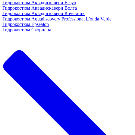
Гидрокостюм Аквадискавери Есаул
Гидрокостюм Аквадискавери Волга
Гидрокостюм Аквадискавери Кочевник
Гидрокостюм Aquadiscovery Professional L'onda Verde
Гидрокостюм Epsealon
Гидрокостюм Скорпена