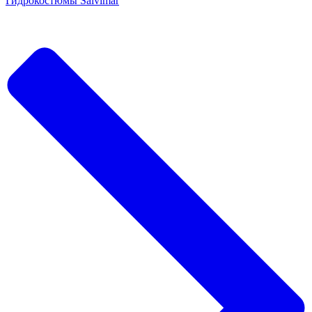
Гидрокостюмы Salvimar