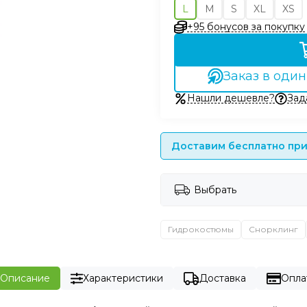
L
M
S
XL
XS
+95 бонусов за покупку
Заказ в один
Нашли дешевле?
Зад
Доставим бесплатно при 
Выбрать
Гидрокостюмы
Снорклинг
Описание
Характеристики
Доставка
Опла