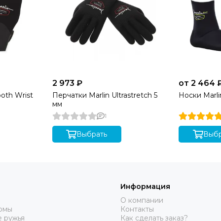
2 973 ₽
от 2 464 
oth Wrist
Перчатки Marlin Ultrastretch 5
Носки Marli
мм
1
Выбрать
Выбр
Информация
О компании
юмы
Контакты
 ружья
Как сделать заказ?