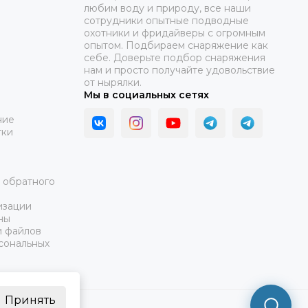
любим воду и природу, все наши
сотрудники опытные подводные
охотники и фридайверы с огромным
опытом. Подбираем снаряжение как
себе. Доверьте подбор снаряжения
нам и просто получайте удовольствие
от нырялки.
Мы в социальных сетях
ние
тки
а обратного
изации
ны
и файлов
сональных
Принять