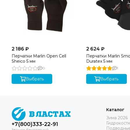
2 186 ₽
2 624 ₽
Перчатки Marlin Open Cell
Перчатки Marlin Smo
Sheico 5 мм
Duratex 5 мм
0
1
Выбрать
Выбрать
Каталог
Зима 2026
Гидрокост
+7(800)333-22-91
Подводные