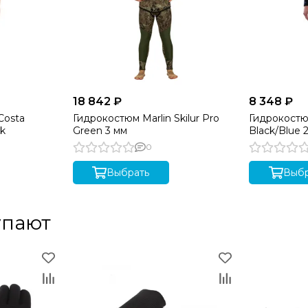
18 842 ₽
8 348 ₽
Costa
Гидрокостюм Marlin Skilur Pro
Гидрокостюм
ck
Green 3 мм
Black/Blue 2
0
Выбрать
Выбр
упают