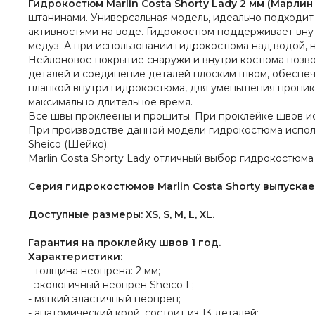
Гидрокостюм Marlin Costa Shorty Lady 2 мм (Марли
штанинами. Универсальная модель, идеально подходит 
активностями на воде. Гидрокостюм поддерживает внут
медуз. А при использовании гидрокостюма над водой, 
Нейлоновое покрытие снаружи и внутри костюма позвол
деталей и соединение деталей плоским швом, обеспе
планкой внутри гидрокостюма, для уменьшения проник
максимально длительное время.
Все швы проклеены и прошиты. При проклейке швов исп
При производстве данной модели гидрокостюма исполь
Sheico (Шейко).
Marlin Costa Shorty Lady отличный выбор гидрокостюма
Серия гидрокостюмов Marlin Costa Shorty выпускае
Доступные размеры: XS, S, M, L, XL.
Гарантия на проклейку швов 1 год.
Характеристики:
- толщина неопрена: 2 мм;
- экологичный неопрен Sheico L;
- мягкий эластичный неопрен;
- анатомический крой, состоит из 13 деталей;