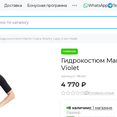
Доставка
Бонусная программа
WhatsApp
T
Гидрокостюм Marlin Costa Shorty Lady 2 мм Violet
Гидрокостюм Marl
Violet
Артикул:
118461
4 770 ₽
Оставить отзыв
в 1 магазине
В наличии
Размер