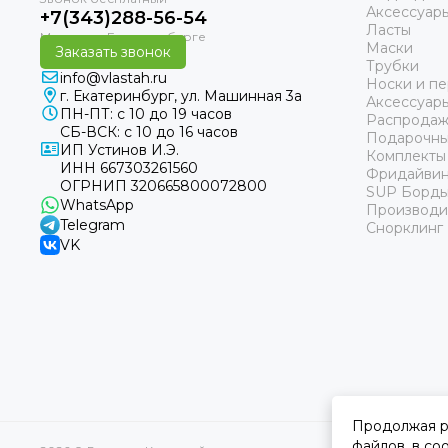
Аксессуар
+7(343)288-56-54
Ласты
Маски
Заказать звонок
Трубки
info@vlastah.ru
Носки и пе
г. Екатеринбург, ул. Машинная 3а
Аксессуар
ПН-ПТ: с 10 до 19 часов
Распродаж
СБ-ВСК: с 10 до 16 часов
Подарочны
ИП Устинов И.Э.
Комплекты
ИНН 667303261560
Фридайвин
ОГРНИП 320665800072800
SUP Борд
WhatsApp
Производи
Telegram
Снорклинг
VK
Продолжая р
файлов
, в с