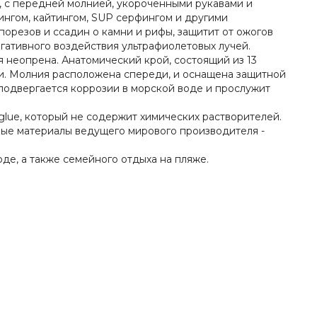
, с передней молнией, укороченными рукавами и
ингом, кайтингом, SUP серфингом и другими
орезов и ссадин о камни и рифы, защитит от ожогов
егативного воздействия ультрафиолетовых лучей.
я неопрена. Анатомический крой, состоящий из 13
и. Молния расположена спереди, и оснащена защитной
подвергается коррозии в морской воде и прослужит
glue, который не содержит химических растворителей.
вые материалы ведущего мирового производителя -
оде, а также семейного отдыха на пляже.