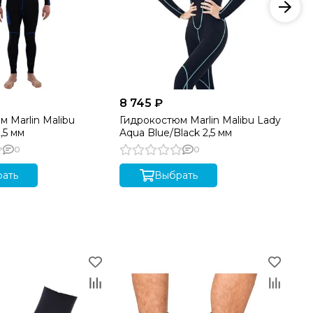
8 745 ₽
от
 Marlin Malibu
Гидрокостюм Marlin Malibu Lady
Ги
,5 мм
Aqua Blue/Black 2,5 мм
Cr
0
0
ать
Выбрать