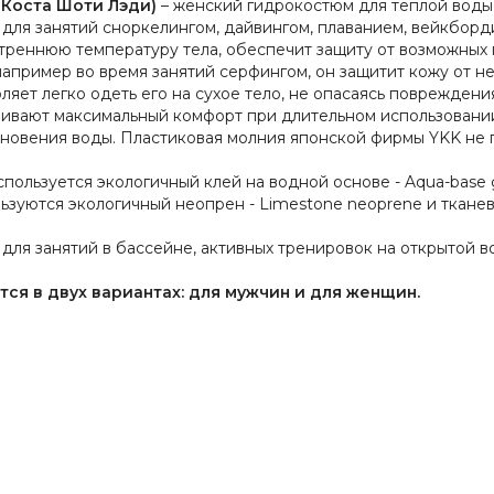
н Коста Шоти Лэди)
– женский гидрокостюм для теплой воды
для занятий сноркелингом, дайвингом, плаванием, вейкборд
реннюю температуру тела, обеспечит защиту от возможных п
например во время занятий серфингом, он защитит кожу от н
яет легко одеть его на сухое тело, не опасаясь повреждени
чивают максимальный комфорт при длительном использовани
новения воды. Пластиковая молния японской фирмы YKK не 
ользуется экологичный клей на водной основе - Aqua-base 
зуются экологичный неопрен - Limestone neoprene и ткане
 для занятий в бассейне, активных тренировок на открытой в
тся в двух вариантах:
для мужчин и для женщин.