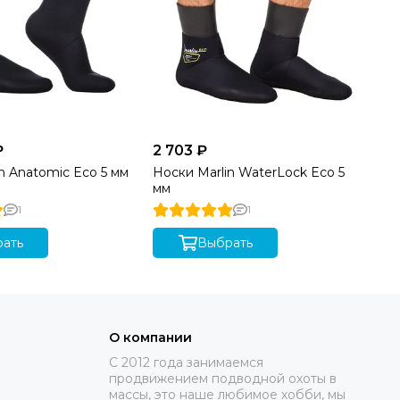
₽
2 703 ₽
n Anatomic Eco 5 мм
Носки Marlin WaterLock Eco 5
мм
1
1
ать
Выбрать
О компании
C 2012 года занимаемся
продвижением подводной охоты в
массы, это наше любимое хобби, мы