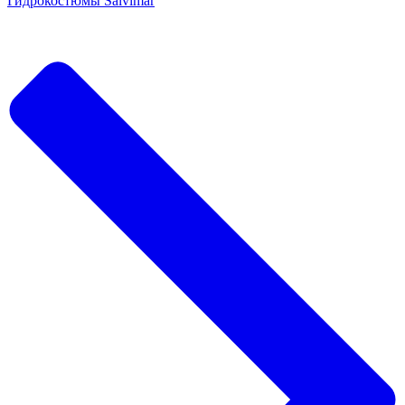
Гидрокостюмы Salvimar