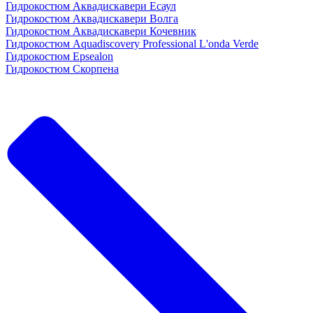
Гидрокостюм Аквадискавери Есаул
Гидрокостюм Аквадискавери Волга
Гидрокостюм Аквадискавери Кочевник
Гидрокостюм Aquadiscovery Professional L'onda Verde
Гидрокостюм Epsealon
Гидрокостюм Скорпена