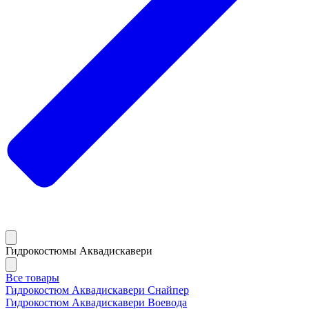
Гидрокостюмы Аквадискавери
Все товары
Гидрокостюм Аквадискавери Снайпер
Гидрокостюм Аквадискавери Воевода