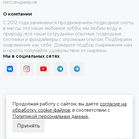
мессенджеров
О компании
C 2012 года занимаемся продвижением подводной охоты
в массы, это наше любимое хобби, мы любим воду и
природу, все наши сотрудники опытные подводные
охотники и фридайверы с огромным опытом. Подбираем
снаряжение как себе. Доверьте подбор снаряжения нам
и просто получайте удовольствие от нырялки.
Мы в социальных сетях
2026 © В ластах.
Карта сайта
Сделано в
MOSK.STUDIO
для платформы
InSales
Продолжая работу с сайтом, вы даёте
согласие на
обработку cookie-файлов
, в соответствии с
Политикой персональных данных.
Принять