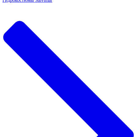
Гидрокостюмы Salvimar