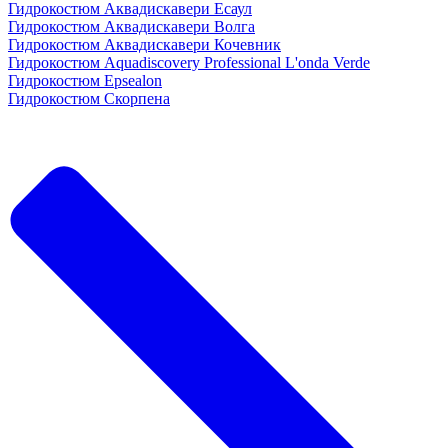
Гидрокостюм Аквадискавери Есаул
Гидрокостюм Аквадискавери Волга
Гидрокостюм Аквадискавери Кочевник
Гидрокостюм Aquadiscovery Professional L'onda Verde
Гидрокостюм Epsealon
Гидрокостюм Скорпена