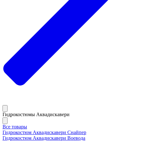
Гидрокостюмы Аквадискавери
Все товары
Гидрокостюм Аквадискавери Снайпер
Гидрокостюм Аквадискавери Воевода