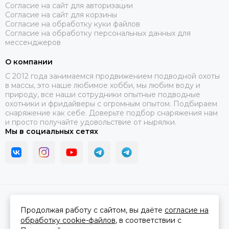
Согласие на сайт для авторизации
Согласие на сайт для корзины
Согласие на обработку куки файлов
Согласие на обработку персональных данных для
мессенджеров
О компании
C 2012 года занимаемся продвижением подводной охоты
в массы, это наше любимое хобби, мы любим воду и
природу, все наши сотрудники опытные подводные
охотники и фридайверы с огромным опытом. Подбираем
снаряжение как себе. Доверьте подбор снаряжения нам
и просто получайте удовольствие от нырялки.
Мы в социальных сетях
2026 © В ластах.
Карта сайта
Сделано в
MOSK.STUDIO
для платформы
InSales
Продолжая работу с сайтом, вы даёте
согласие на
обработку cookie-файлов
, в соответствии с