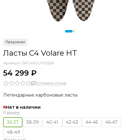
Seac
OMER
Sporasub
Pathos
Epsealon
Armytek
C4
Ласты C4 Volare HT
Aquateam
Артикул:
0PC4VOLHT2536
Sarbags
54 299 ₽
KF
Оставить отзыв
Легендарные карбоновые ласты
Нет в наличии
Размер
36-37
38-39
40-41
42-43
44-45
46-47
48-49