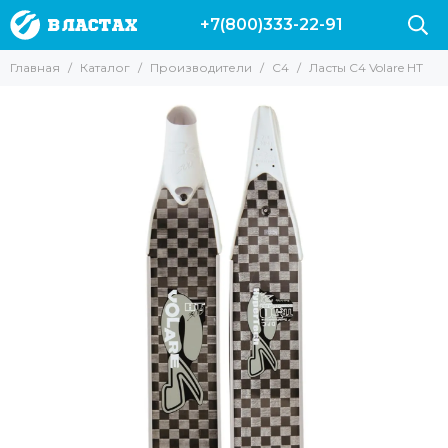
+7(800)333-22-91
Производители
Главная
Каталог
Производители
C4
Ласты C4 Volare HT
Все товары
Вектор
Marlin
Leaderfins
Salvi
Sargan
Hydra
Pelengas
Скорпена
H.DESSAULT
Riffe
Mares
Cressi
AquaDiscovery
Beuchat
Таймень