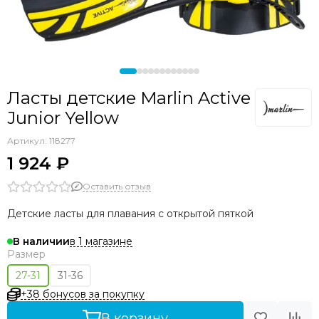
Ласты детские Marlin Active
Junior Yellow
Артикул:
118277
1 924 ₽
Оставить отзыв
Детские ласты для плавания с открытой пяткой
в 1 магазине
В наличии
Размер
27-31
31-36
+38 бонусов за покупку
В корзину