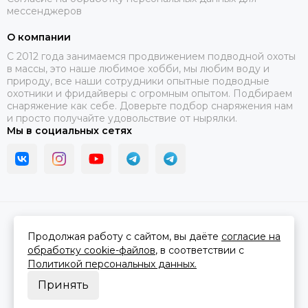
мессенджеров
О компании
C 2012 года занимаемся продвижением подводной охоты
в массы, это наше любимое хобби, мы любим воду и
природу, все наши сотрудники опытные подводные
охотники и фридайверы с огромным опытом. Подбираем
снаряжение как себе. Доверьте подбор снаряжения нам
и просто получайте удовольствие от нырялки.
Мы в социальных сетях
2026 © В ластах.
Карта сайта
Сделано в
MOSK.STUDIO
для платформы
InSales
Продолжая работу с сайтом, вы даёте
согласие на
обработку cookie-файлов
, в соответствии с
Политикой персональных данных.
Принять