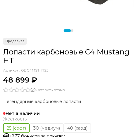
Seac
OMER
Sporasub
Pathos
Epsealon
Armytek
C4
Лопасти карбоновые C4 Mustang
Aquateam
HT
Sarbags
Артикул:
0BC4MSTHT25
KF
48 899 ₽
Оставить отзыв
Легендарные карбоновые лопасти
Нет в наличии
Жёсткость
25 (софт)
30 (медиум)
40 (хард)
+977 бонусов за покупку