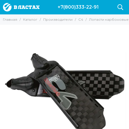
+7(800)333-22-91
Производители
Главная
Каталог
Производители
C4
Лопасти карбоновые 
Все товары
Вектор
Marlin
Leaderfins
Salvi
Sargan
Hydra
Pelengas
Скорпена
H.DESSAULT
Riffe
Mares
Cressi
AquaDiscovery
Beuchat
Таймень