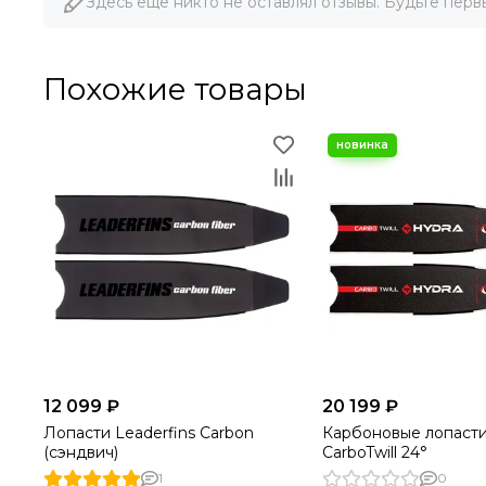
Здесь еще никто не оставлял отзывы. Будьте перв
Похожие товары
12 099 ₽
20 199 ₽
Лопасти Leaderfins Carbon
Карбоновые лопасти
(сэндвич)
CarboTwill 24°
1
0