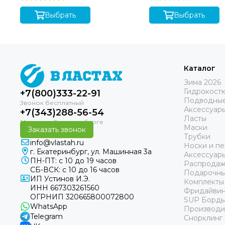
Выбрать
Выбрать
Каталог
Зима 2026
Гидрокост
+7(800)333-22-91
Подводные
Аксессуар
+7(343)288-56-54
Ласты
Маски
Заказать звонок
Трубки
info@vlastah.ru
Носки и пе
г. Екатеринбург, ул. Машинная 3а
Аксессуар
ПН-ПТ: с 10 до 19 часов
Распродаж
СБ-ВСК: с 10 до 16 часов
Подарочны
ИП Устинов И.Э.
Комплекты
ИНН 667303261560
Фридайвин
ОГРНИП 320665800072800
SUP Борд
WhatsApp
Производи
Telegram
Снорклинг