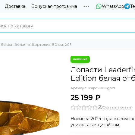
Доставка
Бонусная программа
WhatsApp
T
d Edition белая отбортовка, 80 см, 20°
Лопасти Leaderfi
Edition белая отб
Артикул:
leapc2080gold
25 199 ₽
Оставить отзыв
Новинка 2024 года от компа
уникальным дизайном.