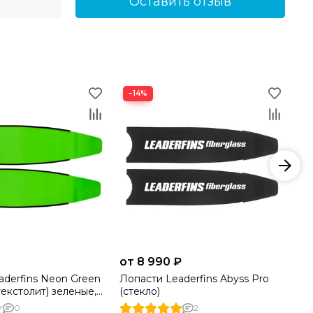
Оставить отзыв
−14%
от 8 990 ₽
15
aderfins Neon Green
Лопасти Leaderfins Abyss Pro
Ло
текстолит) зеленые, с
(стекло)
кр
ортовкой, без
гр
0
2