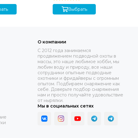
0°
ать
Выбрать
О компании
C 2012 года занимаемся
продвижением подводной охоты в
массы, это наше любимое хобби, мы
любим воду и природу, все наши
сотрудники опытные подводные
охотники и фридайверы с огромным
опытом. Подбираем снаряжение как
себе. Доверьте подбор снаряжения
нам и просто получайте удовольствие
от нырялки.
Мы в социальных сетях
ние
тки