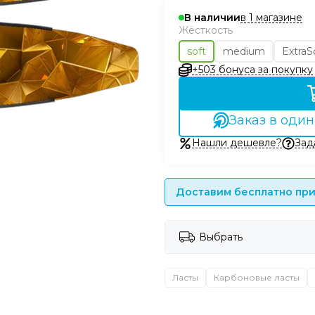
в 1 магазине
В наличии
Жёсткость
soft
medium
ExtraS
+503 бонуса за покупку
Заказ в один
Нашли дешевле?
Зад
Доставим бесплатно при 
Выбрать
Ласты
Карбоновые ласты