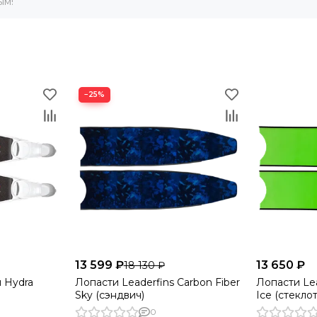
ым!
−25%
13 599 ₽
13 650 ₽
18 130 ₽
 Hydra
Лопасти Leaderfins Carbon Fiber
Лопасти Le
Sky (сэндвич)
Ice (стекло
черной отб
0