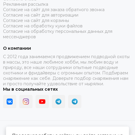
Рекламная рассылка
Согласие на сайт для заказа обратного звонка
Согласие на сайт для авторизации
Согласие на сайт для корзины
Согласие на обработку куки файлов
Согласие на обработку персональных данных для
мессенджеров
О компании
C 2012 года занимаемся продвижением подводной охоты
в массы, это наше любимое хобби, мы любим воду и
природу, все наши сотрудники опытные подводные
охотники и фридайверы с огромным опытом. Подбираем
снаряжение как себе. Доверьте подбор снаряжения нам
и просто получайте удовольствие от нырялки.
Мы в социальных сетях
2026 © В ластах.
Карта сайта
Сделано в
MOSK.STUDIO
для платформы
InSales