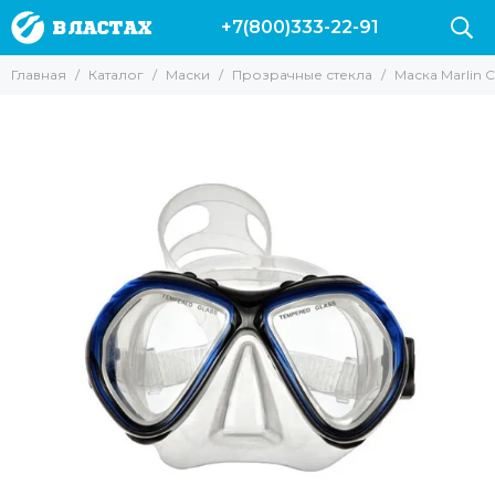
+7(800)333-22-91
Маски
Главная
Каталог
Маски
Прозрачные стекла
Маска Marlin 
Все товары
Для подводной охоты
Для Снорклинга
Для фридайвинга
Для дайвинга
Маски с трубкой
Прозрачные стекла
Маски без рамки
С креплением для GoPro
С моностеклом
С двумя стеклами
Просветленные стекла